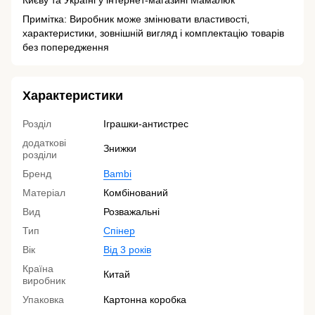
Києву та Україні у інтернет-магазині Мамалюк
Примітка: Виробник може змінювати властивості,
характеристики, зовнішній вигляд і комплектацію товарів
без попередження
Характеристики
Розділ
Іграшки-антистрес
додаткові
Знижки
розділи
Бренд
Bambi
Матеріал
Комбінований
Вид
Розважальні
Тип
Спінер
Вік
Від 3 років
Країна
Китай
виробник
Упаковка
Картонна коробка