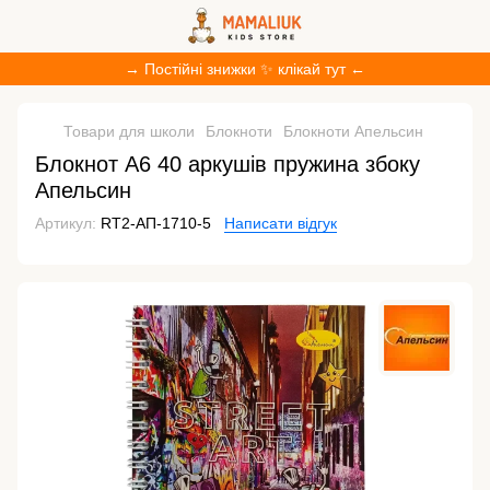
→ Постійні знижки ✨ клікай тут ←
Товари для школи
Блокноти
Блокноти Апельсин
Блокнот А6 40 аркушів пружина збоку
Апельсин
Артикул:
RT2-АП-1710-5
Написати відгук