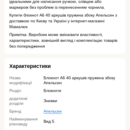
ідеальними для написання ручкою, олівцем або
маркером без проблем із перенесенням чорнила.
Купити блокнот А6 40 аркушів пружина збоку Апельсин з
доставкою по Києву та Україні у інтернет-магазині
Мамалюк
Примітка: Виробник може змінювати властивості,
характеристики, зовнішній вигляд і комплектацію товарів
без попередження
Характеристики
Назва
Блокнот А6 40 аркушів пружина збоку
модифікації
Апельсин
Розділ
Блокноти
додаткові
Знижки
розділи
Бренд
Апельсин
Найменування
Вид 5
різновиду