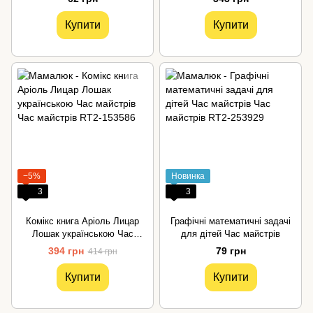
Купити
Купити
−5%
Новинка
3
3
Комікс книга Аріоль Лицар
Графічні математичні задачі
Лошак українською Час
для дітей Час майстрів
майстрів
394 грн
79 грн
414 грн
Купити
Купити