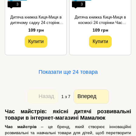
3
3
Дитяча книжка Киця-Миця в
Дитяча книжка Киця-Миця в
дитячому садку 24 сторінки
космосі 24 сторінки Час
Час майстрів
майстрів
109 грн
109 грн
Купити
Купити
Показати ще 24 товара
Назад
Вперед
1
з 7
Час майстрів: якісні дитячі розвивальні
товари в інтернет-магазині Мамалюк
Час майстрів
– це бренд, який створює інноваційні
розвивальні та навчальні товари для дітей, щоб перетворити