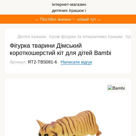
→ Постійні знижки ✨ клікай тут ←
Дитячі іграшки
Ігрові фігурки та інтерактивні іграшки
Ігров
Фігурка тварини Дімський
короткошерстий кіт для дітей Bambi
Артикул:
RT2-TBS081-6
Написати відгук