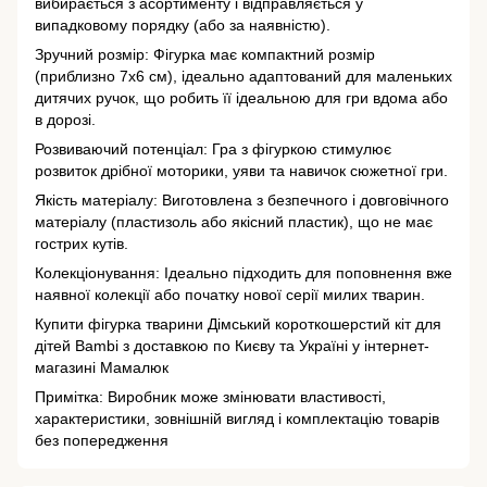
вибирається з асортименту і відправляється у
випадковому порядку (або за наявністю).
Зручний розмір: Фігурка має компактний розмір
(приблизно 7x6 см), ідеально адаптований для маленьких
дитячих ручок, що робить її ідеальною для гри вдома або
в дорозі.
Розвиваючий потенціал: Гра з фігуркою стимулює
розвиток дрібної моторики, уяви та навичок сюжетної гри.
Якість матеріалу: Виготовлена з безпечного і довговічного
матеріалу (пластизоль або якісний пластик), що не має
гострих кутів.
Колекціонування: Ідеально підходить для поповнення вже
наявної колекції або початку нової серії милих тварин.
Купити фігурка тварини Дімський короткошерстий кіт для
дітей Bambi з доставкою по Києву та Україні у інтернет-
магазині Мамалюк
Примітка: Виробник може змінювати властивості,
характеристики, зовнішній вигляд і комплектацію товарів
без попередження