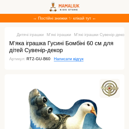
→ Постійні знижки ✨ клікай тут ←
Дитячі іграшки
М'які іграшки
М'які іграшки Сувенір-декор
М'яка іграшка Гусині Бомбіні 60 см для
дітей Сувенір-декор
Артикул:
RT2-GU-B60
Написати відгук