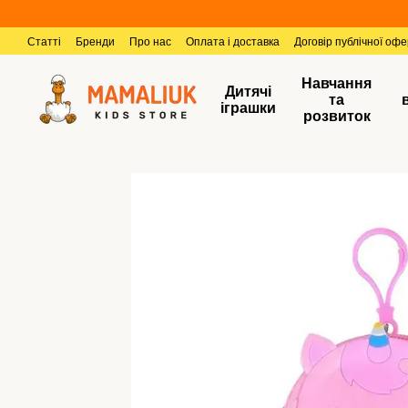
Перейти к основному контенту
Статті
Бренди
Про нас
Оплата і доставка
Договір публічної оф
Навчання
Дитячі
та
іграшки
розвиток