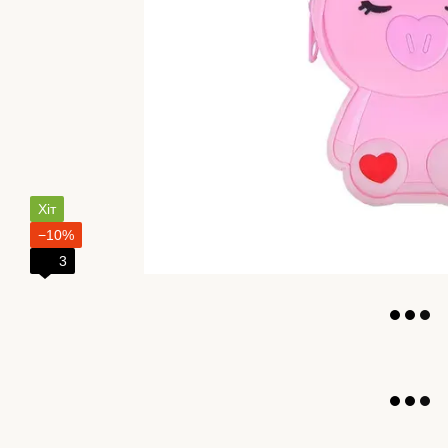
Хіт
−10%
3