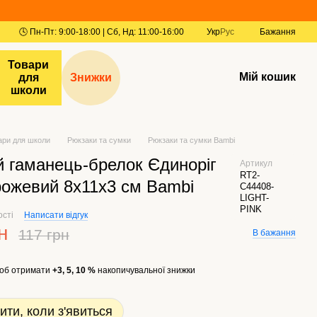
Укр
Рус
Бажання
Товари
Мій кошик
для
Знижки
школи
ари для школи
Рюкзаки та сумки
Рюкзаки та сумки Bambi
й гаманець-брелок Єдиноріг
Артикул
RT2-
рожевий 8х11х3 см Bambi
C44408-
LIGHT-
PINK
ості
Написати відгук
н
117 грн
В бажання
об отримати
+3, 5, 10 %
накопичувальної знижки
ити, коли з'явиться