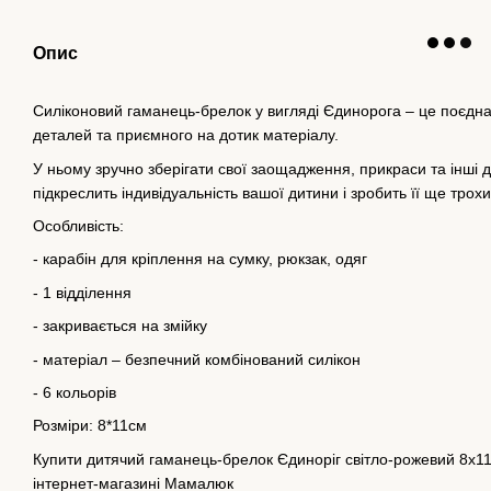
Опис
Силіконовий гаманець-брелок у вигляді Єдинорога – це поєдн
деталей та приємного на дотик матеріалу.
У ньому зручно зберігати свої заощадження, прикраси та інші 
підкреслить індивідуальність вашої дитини і зробить її ще тро
Особливість:
- карабін для кріплення на сумку, рюкзак, одяг
- 1 відділення
- закривається на змійку
- матеріал – безпечний комбінований силікон
- 6 кольорів
Розміри: 8*11см
Купити дитячий гаманець-брелок Єдиноріг світло-рожевий 8х11х
інтернет-магазині Мамалюк