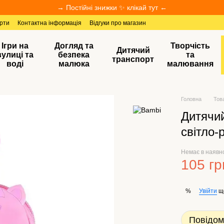
→ Постійні знижки ✨ клікай тут ←
ерти
Контактна інформація
Відгуки про магазин
Ігри на
Догляд та
Творчість
Дитячий
вулиці та
безпека
та
транспорт
воді
малюка
малювання
Головна
Тов
Дитячи
світло-
Немає в наявн
105 гр
Увійти
щ
%
Повідом