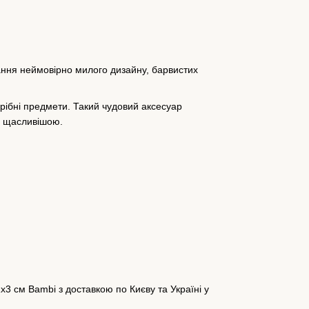
ання неймовірно милого дизайну, барвистих
дрібні предмети. Такий чудовий аксесуар
хи щасливішою.
3 см Bambi з доставкою по Києву та Україні у