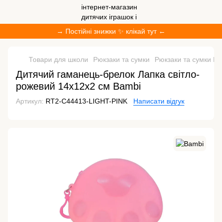
→ Постійні знижки ✨ клікай тут ←
Товари для школи
Рюкзаки та сумки
Рюкзаки та сумки B
Дитячий гаманець-брелок Лапка світло-
рожевий 14х12х2 см Bambi
Артикул:
RT2-C44413-LIGHT-PINK
Написати відгук