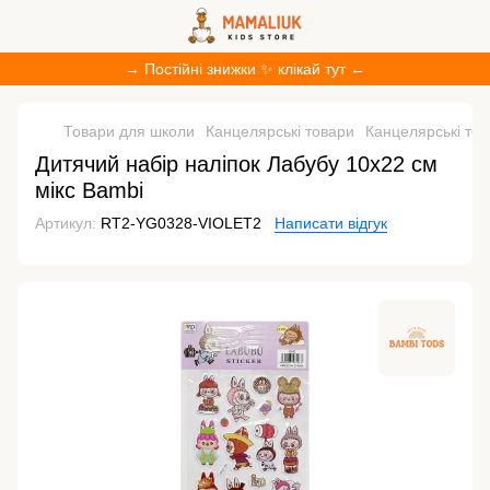
→ Постійні знижки ✨ клікай тут ←
Товари для школи
Канцелярські товари
Канцелярські то
Дитячий набір наліпок Лабубу 10х22 см
мікс Bambi
Артикул:
RT2-YG0328-VIOLET2
Написати відгук