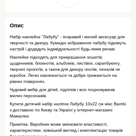
Опис
Набір наклейок "Лабубу" - яскравий і милий аксесуар для
творчості та декору. Кумедні зображення лабубу піднімуть
настрій і додадуть індивідуальності будь-яким речам.
Наклейки підходять для прикрашання зошитів,
щоденників, блокнотів, альбомів, листівок, скрапбукінгу,
творчих проєктів, а також для декору чохлів, пеналів чи
коробок. Легко наклеюються та добре тримаються на
рівних поверхнях.
Чудовий вибір для дітей, підлітків і всіх поціновувачів
милих персонажів.
Купити дитячий набір наліпок Лабубу 10х22 см мікс Bambi
з доставкою по Києву та Україні у інтернет-магазині
Мамалюк
Примітка: Виробник може змінювати властивості,
характеристики, зовнішній вигляд і комплектацію товарів