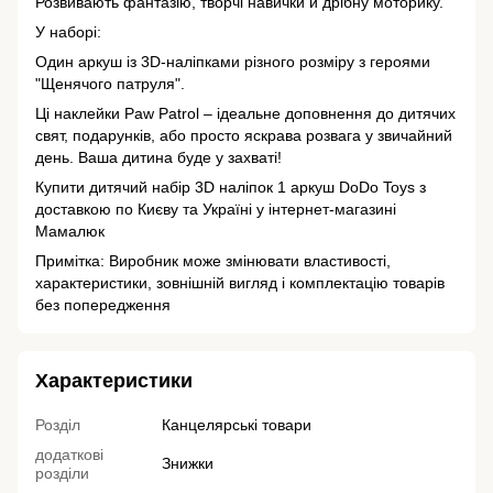
Розвивають фантазію, творчі навички й дрібну моторику.
У наборі:
Один аркуш із 3D-наліпками різного розміру з героями
"Щенячого патруля".
Ці наклейки Paw Patrol – ідеальне доповнення до дитячих
свят, подарунків, або просто яскрава розвага у звичайний
день. Ваша дитина буде у захваті!
Купити дитячий набір 3D наліпок 1 аркуш DoDo Toys з
доставкою по Києву та Україні у інтернет-магазині
Мамалюк
Примітка: Виробник може змінювати властивості,
характеристики, зовнішній вигляд і комплектацію товарів
без попередження
Характеристики
Розділ
Канцелярські товари
додаткові
Знижки
розділи