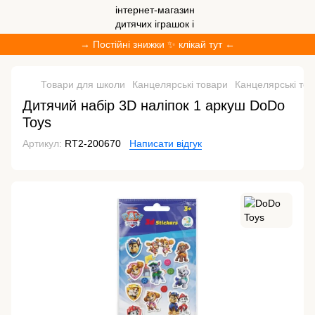
→ Постійні знижки ✨ клікай тут ←
Товари для школи
Канцелярські товари
Канцелярські то
Дитячий набір 3D наліпок 1 аркуш DoDo
Toys
Артикул:
RT2-200670
Написати відгук