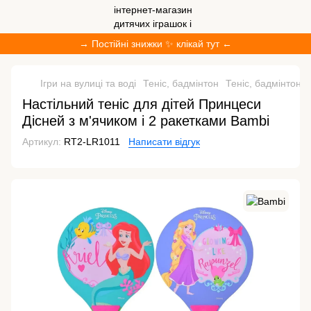
→ Постійні знижки ✨ клікай тут ←
Ігри на вулиці та воді
Теніс, бадмінтон
Теніс, бадмінтон 
Настільний теніс для дітей Принцеси
Дісней з м'ячиком і 2 ракетками Bambi
Артикул:
RT2-LR1011
Написати відгук