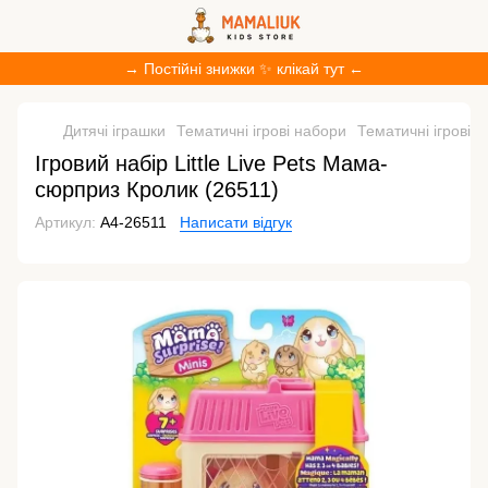
→ Постійні знижки ✨ клікай тут ←
Дитячі іграшки
Тематичні ігрові набори
Тематичні ігрові на
Ігровий набір Little Live Pets Мама-
сюрприз Кролик (26511)
Артикул:
A4-26511
Написати відгук