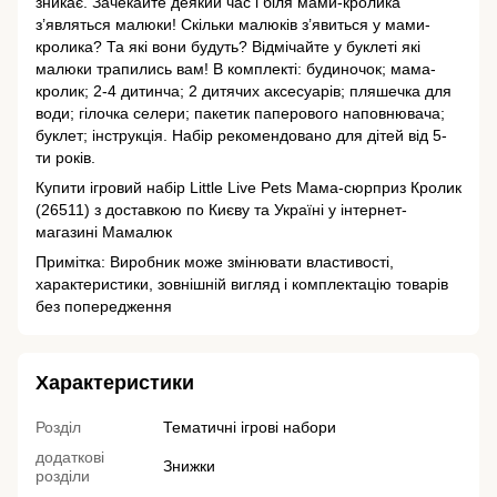
зникає. Зачекайте деякий час і біля мами-кролика
з’являться малюки! Скільки малюків з’явиться у мами-
кролика? Та які вони будуть? Відмічайте у буклеті які
малюки трапились вам! В комплекті: будиночок; мама-
кролик; 2-4 дитинча; 2 дитячих аксесуарів; пляшечка для
води; гілочка селери; пакетик паперового наповнювача;
буклет; інструкція. Набір рекомендовано для дітей від 5-
ти років.
Купити ігровий набір Little Live Pets Мама-сюрприз Кролик
(26511) з доставкою по Києву та Україні у інтернет-
магазині Мамалюк
Примітка: Виробник може змінювати властивості,
характеристики, зовнішній вигляд і комплектацію товарів
без попередження
Характеристики
Розділ
Тематичні ігрові набори
додаткові
Знижки
розділи