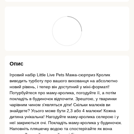
Опис
Ігровий набір Little Live Pets Мама-сюрприз Кролик
виводить турботу про вашого вихованця на абсолютно
новий рівень, і тепер він доступний у міні-форматі!
Потурбуйтеся про маму-кролика, погодуйте її, а потім
покладіть в будиночок відпочити. Зрештою, у тваринки
чарівним чином з'являться діти! Скільки малюків ви
знайдете? Усього може бути 2,3 або 4 малюки! Кожна
дитина унікальна! Нагодуйте маму-кролика селерою і у
неї закриються очі. Покладіть маму-кролика у будиночок.
Наповніть пляшечку водою та спостерігайте як вона