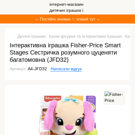
→ Постійні знижки ✨ клікай тут ←
Дитячі іграшки
Ігрові фігурки та інтерактивні іграшки
Ігров
Інтерактивна іграшка Fisher-Price Smart
Stages Сестричка розумного цуценяти
багатомовна (JFD32)
Артикул:
A4-JFD32
Написати відгук