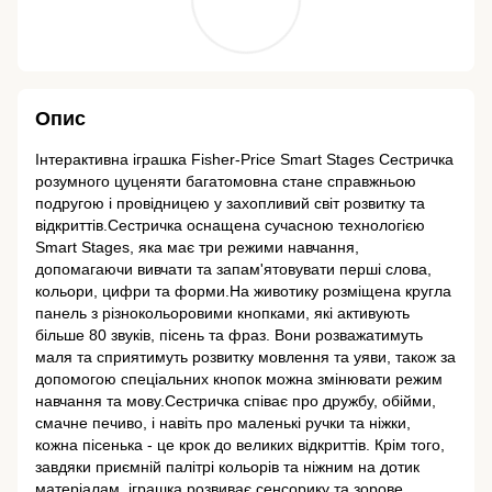
Опис
Інтерактивна іграшка Fisher-Price Smart Stages Сестричка
розумного цуценяти багатомовна стане справжньою
подругою і провідницею у захопливий світ розвитку та
відкриттів.Сестричка оснащена сучасною технологією
Smart Stages, яка має три режими навчання,
допомагаючи вивчати та запам'ятовувати перші слова,
кольори, цифри та форми.На животику розміщена кругла
панель з різнокольоровими кнопками, які активують
більше 80 звуків, пісень та фраз. Вони розважатимуть
маля та сприятимуть розвитку мовлення та уяви, також за
допомогою спеціальних кнопок можна змінювати режим
навчання та мову.Сестричка співає про дружбу, обійми,
смачне печиво, і навіть про маленькі ручки та ніжки,
кожна пісенька - це крок до великих відкриттів. Крім того,
завдяки приємній палітрі кольорів та ніжним на дотик
матеріалам, іграшка розвиває сенсорику та зорове