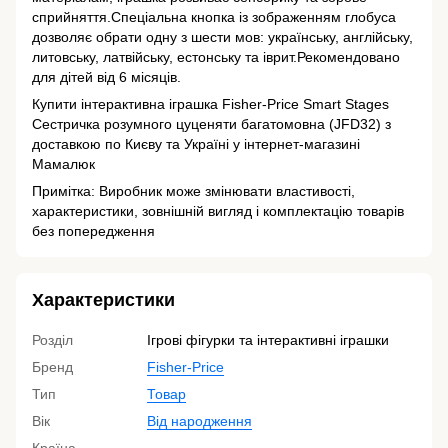
сприйняття.Спеціальна кнопка із зображенням глобуса
дозволяє обрати одну з шести мов: українську, англійську,
литовську, латвійську, естонську та іврит.Рекомендовано
для дітей від 6 місяців.
Купити інтерактивна іграшка Fisher-Price Smart Stages
Сестричка розумного цуценяти багатомовна (JFD32) з
доставкою по Києву та Україні у інтернет-магазині
Мамалюк
Примітка: Виробник може змінювати властивості,
характеристики, зовнішній вигляд і комплектацію товарів
без попередження
Характеристики
Розділ
Ігрові фігурки та інтерактивні іграшки
Бренд
Fisher-Price
Тип
Товар
Вік
Від народження