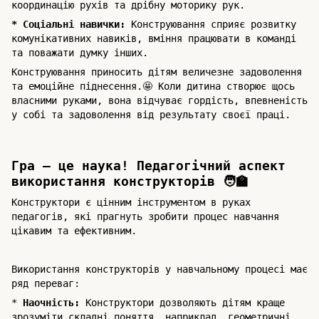
координацію рухів та дрібну моторику рук.
* Соціальні навички:
Конструювання сприяє розвитку
комунікативних навиків, вміння працювати в команді
та поважати думку інших.
Конструювання приносить дітям величезне задоволення
та емоційне піднесення.🤩 Коли дитина створює щось
власними руками, вона відчуває гордість, впевненість
у собі та задоволення від результату своєї праці.
Гра – це наука! Педагогічний аспект
використання конструкторів 🧑‍🏫
Конструктори є цінним інструментом в руках
педагогів, які прагнуть зробити процес навчання
цікавим та ефективним.
Використання конструкторів у навчальному процесі має
ряд переваг:
*
Наочність:
Конструктори дозволяють дітям краще
зрозуміти складні поняття, наприклад, геометричні