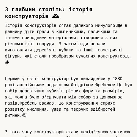
З глибини століть: історія
конструкторів 🕰️
Історія конструкторів сягає далекого минулого.Ще в
давнину діти грали з камінчиками, паличками та
іншими природними матеріалами, створюючи з них
різноманітні споруди. З часом люди почали
виготовляти дерев'яні кубики та інші геометричні
фігури, які стали прообразом сучасних конструкторів.
🪵
Перший у світі конструктор був винайдений у 1880
році англійським педагогом Фрідріхом Фребелем.Це був
набір дерев'яних кубиків різних форм та розмірів,
які можна було з'єднувати між собою за допомогою
пазів.Фребель вважав, що конструювання сприяє
розвитку мислення, уяви та творчих здібностей
дитини.🤔
З того часу конструктори стали невід'ємною частиною