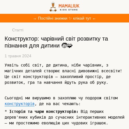
→ Постійні знижки ✨ клікай тут ←
Статті
Конструктор: чарівний світ розвитку та
пізнання для дитини 🧒🧩
1 травня 2024
Уявіть собі світ, де дитина, ніби чарівник, з
магічних деталей створює власні дивовижні всесвіти!
Це світ конструкторів – захопливий простір, де
розвиток, гра та навчання йдуть рука об руку.
Сьогодні ми вирушимо в захоплюю чу подорож світом
конструкторів
, де на вас чекають:
*
Історія та чари конструкторів:
Від перших
дерев'яних кубиків до сучасних інтерактивних моделей
– ми простежимо еволюцію цих чудових іграшок.