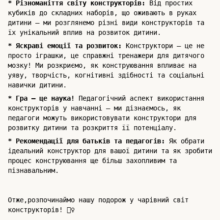
* Різноманіття світу конструкторів:
Від простих
кубиків до складних наборів, що оживають в руках
дитини – ми розглянемо різні види конструкторів та
їх унікальний вплив на розвиток дитини.
* Яскраві емоції та розвиток:
Конструктори – це не
просто іграшки, це справжні тренажери для дитячого
мозку! Ми розкриємо, як конструювання впливає на
уяву, творчість, когнітивні здібності та соціальні
навички дитини.
* Гра – це наука!
Педагогічний аспект використання
конструкторів у навчанні – ми дізнаємось, як
педагоги можуть використовувати конструктори для
розвитку дитини та розкриття її потенціалу.
* Рекомендації для батьків та педагогів:
Як обрати
ідеальний конструктор для вашої дитини та як зробити
процес конструювання ще більш захопливим та
пізнавальним.
Отже,розпочинаймо нашу подорож у чарівний світ
конструкторів! 🧙‍♀️