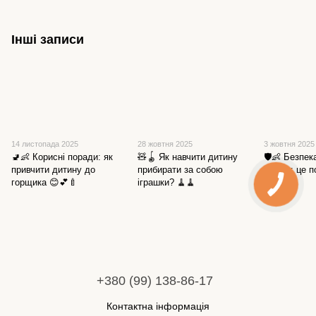
Інші записи
14 листопада 2025
28 жовтня 2025
3 жовтня 2025
🚽👶 Корисні поради: як
🧸🪀 Як навчити дитину
🛡️👶 Безпе
привчити дитину до
прибирати за собою
вдома: це п
горщика 😊💕🍼
іграшки? 🧹🧹
👶🏡
+380 (99) 138-86-17
Контактна інформація