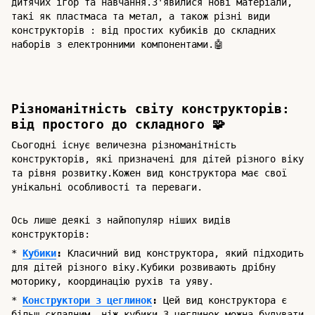
дитячих ігор та навчання.З'явилися нові матеріали,
такі як пластмаса та метал, а також різні види
конструкторів : від простих кубиків до складних
наборів з електронними компонентами.🤖
Різноманітність світу конструкторів:
від простого до складного 🧩
Сьогодні існує величезна різноманітність
конструкторів, які призначені для дітей різного віку
та рівня розвитку.Кожен вид конструктора має свої
унікальні особливості та переваги.
Ось лише деякі з найпопуляр ніших видів
конструкторів:
*
Кубики
:
Класичний вид конструктора, який підходить
для дітей різного віку.Кубики розвивають дрібну
моторику, координацію рухів та уяву.
*
Конструктори з цеглинок
:
Цей вид конструктора є
більш складним, ніж кубики.З цеглинок можна будувати