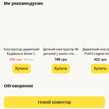
Ми рекомендуємо
Конструктор дерев'яний
Дитячий конструктор 46
Дерев'яний конст
Будівельні блоки 14
деталей у валізі стільці
Polish Legend ж
деталей Igroteco
Bambi
Time for Mach
336 грн
789 грн
412 грн
432 грн
Купити
Купити
Купити
Обговорення
Новий коментар