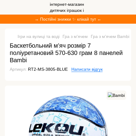
→ Постійні знижки ✨ клікай тут ←
Ігри на вулиці та воді
Гра з м'ячем
Гра з м'ячем Bambi
Баскетбольний м'яч розмір 7
поліуретановий 570-630 грам 8 панелей
Bambi
Артикул:
RT2-MS-3805-BLUE
Написати відгук