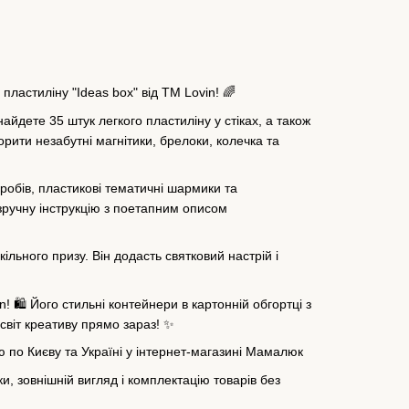
пластиліну "Ideas box" від TM Lovin! 🌈
найдете 35 штук легкого пластиліну у стіках, а також
рити незабутні магнітики, брелоки, колечка та
робів, пластикові тематичні шармики та
зручну інструкцію з поетапним описом
ільного призу. Він додасть святковий настрій і
! 🛍️ Його стильні контейнери в картонній обгортці з
світ креативу прямо зараз! ✨
ою по Києву та Україні у інтернет-магазині Мамалюк
, зовнішній вигляд і комплектацію товарів без