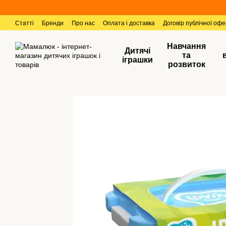
Перейти к основному контенту
Статті
Бренди
Про нас
Оплата і доставка
Договір публічної оф
Навчання
Дитячі
та
іграшки
розвиток