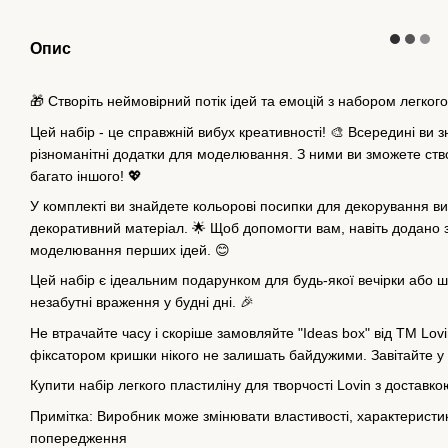
Опис
🎁 Створіть неймовірний потік ідей та емоцій з набором легкого 
Цей набір - це справжній вибух креативності! 🎨 Всередині ви з
різноманітні додатки для моделювання. З ними ви зможете ство
багато іншого! 💖
У комплекті ви знайдете кольорові посипки для декорування ви
декоративний матеріал. 🌟 Щоб допомогти вам, навіть додано 
моделювання перших ідей. 😊
Цей набір є ідеальним подарунком для будь-якої вечірки або шк
незабутні враження у будні дні. 🎉
Не втрачайте часу і скоріше замовляйте "Ideas box" від TM Lovin
фіксатором кришки нікого не залишать байдужими. Завітайте у 
Купити набір легкого пластиліну для творчості Lovin з доставк
Примітка: Виробник може змінювати властивості, характеристики
попередження