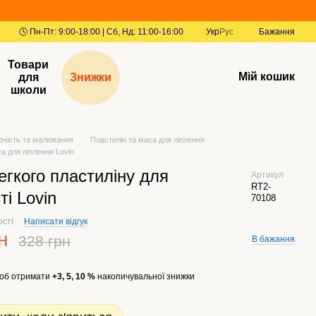
Укр
Рус
Бажання
Товари
Мій кошик
для
Знижки
школи
рчість та малювання
Пластилін та маса для ліплення
а для ліплення Lovin
егкого пластиліну для
Артикул
RT2-
ті Lovin
70108
ості
Написати відгук
н
328 грн
В бажання
об отримати
+3, 5, 10 %
накопичувальної знижки