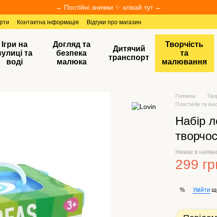
→ Постійні знижки ✨ клікай тут ←
ерти
Контактна інформація
Відгуки про магазин
Ігри на
Догляд та
Творчість
Дитячий
вулиці та
безпека
та
транспорт
воді
малюка
малювання
Головна
Тво
Пластилін та мас
Набір л
творчос
Немає в наявн
299 гр
Увійти
щ
%