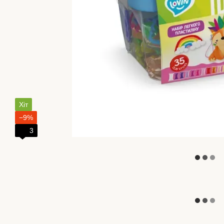
Хіт
−9%
3