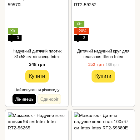
Хіт
Хіт
−20%
3
3
Надувний дитячий плотик
Дитячий надувний круг для
81x58 см лінивець Intex
плавання Шина Intex
348 грн
152 грн
189 грн
Купити
Купити
Найменування різновиду
Лінивець
Єдиноріг