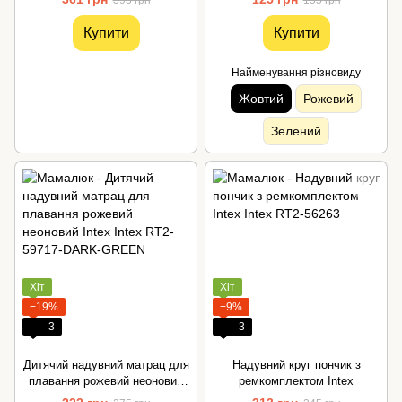
Купити
Купити
Найменування різновиду
Жовтий
Рожевий
Зелений
Хіт
Хіт
−19%
−9%
3
3
Дитячий надувний матрац для
Надувний круг пончик з
плавання рожевий неоновий
ремкомплектом Intex
Intex