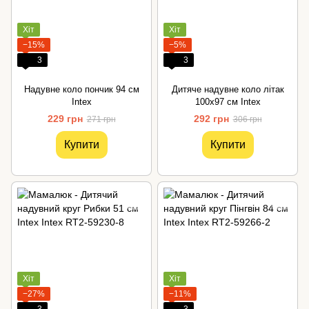
Хіт
Хіт
−15%
−5%
3
3
Надувне коло пончик 94 см
Дитяче надувне коло літак
Intex
100х97 см Intex
229 грн
292 грн
271 грн
306 грн
Купити
Купити
Хіт
Хіт
−27%
−11%