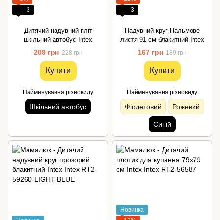
3
3
Дитячий надувний пліт
Надувний круг Пальмове
шкільний автобус Intex
листя 91 см блакитний Intex
209 грн
167 грн
228 грн
189 грн
Купити
Купити
Найменування різновиду
Найменування різновиду
Шкільний автобус
Фіолетовий
Рожевий
Синій
Новинка