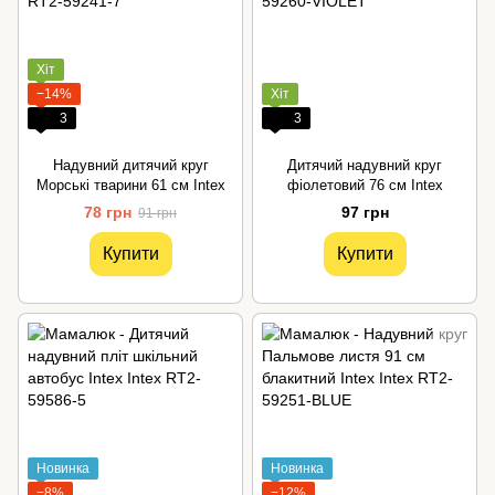
Хіт
−14%
Хіт
3
3
Надувний дитячий круг
Дитячий надувний круг
Морські тварини 61 см Intex
фіолетовий 76 см Intex
78 грн
97 грн
91 грн
Купити
Купити
Новинка
Новинка
−8%
−12%