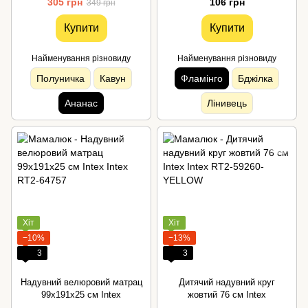
305 грн
106 грн
349 грн
Купити
Купити
Найменування різновиду
Найменування різновиду
Полуничка
Кавун
Фламінго
Бджілка
Ананас
Лінивець
Хіт
Хіт
−10%
−13%
3
3
Надувний велюровий матрац
Дитячий надувний круг
99х191х25 см Intex
жовтий 76 см Intex