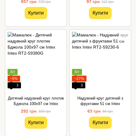
657 грн
97 грн
729 грн
112 грн
Купити
Купити
Хіт
Хіт
−5%
−27%
3
3
Дитячий надувний круг плотик
Надувний круг дитячий з
Бджола 100х97 см Intex
фруктами 51 см Intex
292 грн
63 грн
306 грн
86 грн
Купити
Купити