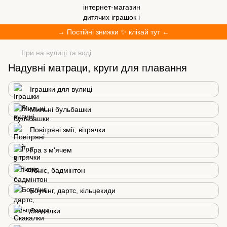
→ Постійні знижки ✨ клікай тут ←
Ігри на вулиці та воді
Надувні матраци, круги для плавання
Іграшки для вулиці
Мильні бульбашки
Повітряні змії, вітрячки
Гра з м'ячем
Теніс, бадмінтон
Боулінг, дартс, кільцекиди
Скакалки