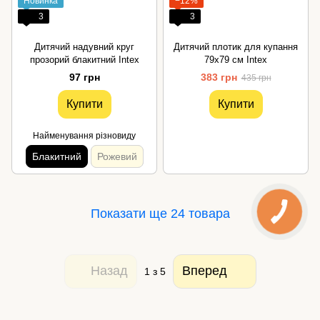
Новинка
−12%
3
3
Дитячий надувний круг
Дитячий плотик для купання
прозорий блакитний Intex
79х79 см Intex
97 грн
383 грн
435 грн
Купити
Купити
Найменування різновиду
Блакитний
Рожевий
Показати ще 24 товара
Назад
Вперед
1
з 5