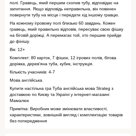
полі. Гравець, який першим схопив тубу, відповідає на
запитання. Якщо відповідь неправильна, він повинен
повернути тубу на місце і передати хід іншому гравцю.
На кожному ігровому полі близько 60 завдань. Кожен
гравець, який правильно відповів, пересуває свою фішку
на біговій доріжці. А перемагає той, хто першим прийде
до фінішу.
Вік: 12+
Комплект: 80 карток, 7 фішок, 12 ігрових полів, бігова
доріжка, дерев'яна туба, кубик, інструкція.
Кількість учасників: 4-7
Мова англійська.
Купити настільна гра Туба англійська мова Strateg з
доставкою по Києву та Україні у інтернет-магазині
Мамалюк
Примітка: Виробник може змінювати властивості,
характеристики, зовнішній вигляд і комплектацію товарів
без попередження