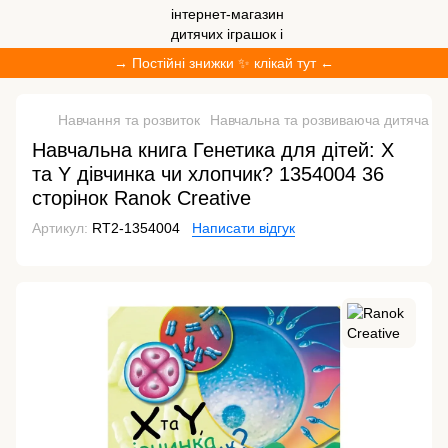
→ Постійні знижки ✨ клікай тут ←
Навчання та розвиток
Навчальна та розвиваюча дитяча лі
Навчальна книга Генетика для дітей: X
та Y дівчинка чи хлопчик? 1354004 36
сторінок Ranok Creative
Артикул:
RT2-1354004
Написати відгук