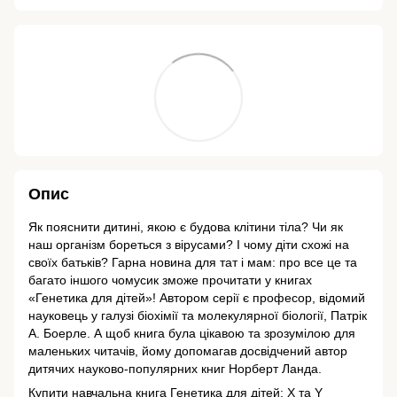
Опис
Як пояснити дитині, якою є будова клітини тіла? Чи як
наш організм бореться з вірусами? І чому діти схожі на
своїх батьків? Гарна новина для тат і мам: про все це та
багато іншого чомусик зможе прочитати у книгах
«Генетика для дітей»! Автором серії є професор, відомий
науковець у галузі біохімії та молекулярної біології, Патрік
А. Боерле. А щоб книга була цікавою та зрозумілою для
маленьких читачів, йому допомагав досвідчений автор
дитячих науково-популярних книг Норберт Ланда.
Купити навчальна книга Генетика для дітей: X та Y