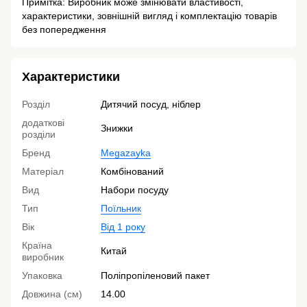
Примітка: Виробник може змінювати властивості,
характеристики, зовнішній вигляд і комплектацію товарів
без попередження
Характеристики
Розділ
Дитячий посуд, ніблер
додаткові
Знижки
розділи
Бренд
Megazayka
Матеріал
Комбінований
Вид
Набори посуду
Тип
Поїльник
Вік
Від 1 року
Країна
Китай
виробник
Упаковка
Поліпропіленовий пакет
Довжина (см)
14.00