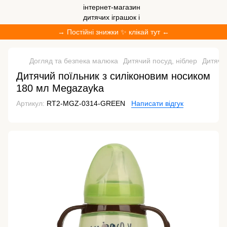
→ Постійні знижки ✨ клікай тут ←
Догляд та безпека малюка
Дитячий посуд, ніблер
Дитячи
Дитячий поїльник з силіконовим носиком
180 мл Megazayka
Артикул:
RT2-MGZ-0314-GREEN
Написати відгук