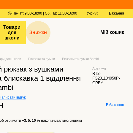
Укр
Рус
Бажання
Товари
Мій кошик
для
Знижки
школи
ари для школи
Рюкзаки та сумки
Рюкзаки та сумки Bambi
й рюкзак з вушками
Артикул
RT2-
а-блискавка 1 відділення
FG231104050P-
GREY
ambi
Написати відгук
н
В бажання
об отримати
+3, 5, 10 %
накопичувальної знижки