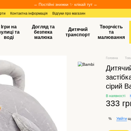
→ Постійні знижки ✨ клікай тут ←
ерти
Контактна інформація
Відгуки про магазин
Ігри на
Догляд та
Творчість
Дитячий
вулиці та
безпека
та
транспорт
воді
малюка
малювання
Головна
Тов
Дитячи
застібк
сірий B
В наявності
333 гр
Увійти
щ
%