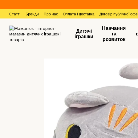
Перейти к основному контенту
Статті
Бренди
Про нас
Оплата і доставка
Договір публічної оф
Навчання
Дитячі
та
іграшки
розвиток