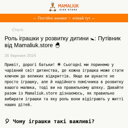
→ Постійні знижки ✨ клікай тут ←
Статті
Роль іграшки у розвитку дитини 🚼: Путівник
від Mamaliuk.store 🐣
26 березня 2024
Привіт, дорогі батьки! 🌟 Сьогодні ми поринемо у
чарівний світ дитинства, де кожна іграшка може стати
ключем до великих відкриттів. Якщо ви шукаєте не
просто іграшку, але й надійного помічника в розвитку
вашого малюка, тоді ви на правильному шляху. Давайте
разом із Mamaliuk.store дізнаємось, як правильно
вибирати іграшки та яку роль вони відіграють у житті
наших дітей.
🎈 Чому іграшки такі важливі?