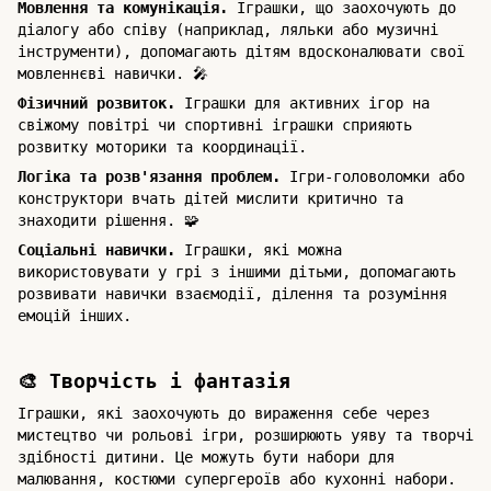
Мовлення та комунікація.
Іграшки, що заохочують до
діалогу або співу (наприклад, ляльки або музичні
інструменти), допомагають дітям вдосконалювати свої
мовленнєві навички. 🎤
Фізичний розвиток.
Іграшки для активних ігор на
свіжому повітрі чи спортивні іграшки сприяють
розвитку моторики та координації.
Логіка та розв'язання проблем.
Ігри-головоломки або
конструктори вчать дітей мислити критично та
знаходити рішення. 🧩
Соціальні навички.
Іграшки, які можна
використовувати у грі з іншими дітьми, допомагають
розвивати навички взаємодії, ділення та розуміння
емоцій інших.
🎨 Творчість і фантазія
Іграшки, які заохочують до вираження себе через
мистецтво чи рольові ігри, розширюють уяву та творчі
здібності дитини. Це можуть бути набори для
малювання, костюми супергероїв або кухонні набори.