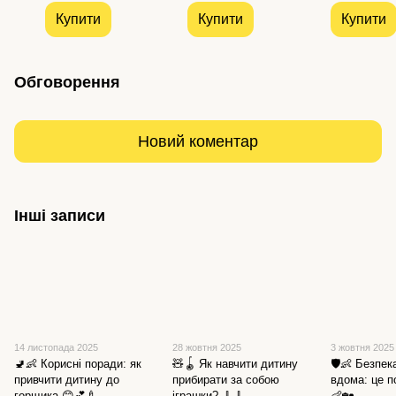
Купити
Купити
Купити
Обговорення
Новий коментар
Інші записи
14 листопада 2025
28 жовтня 2025
3 жовтня 2025
🚽👶 Корисні поради: як
🧸🪀 Як навчити дитину
🛡️👶 Безпе
привчити дитину до
прибирати за собою
вдома: це п
горщика 😊💕🍼
іграшки? 🧹🧹
👶🏡