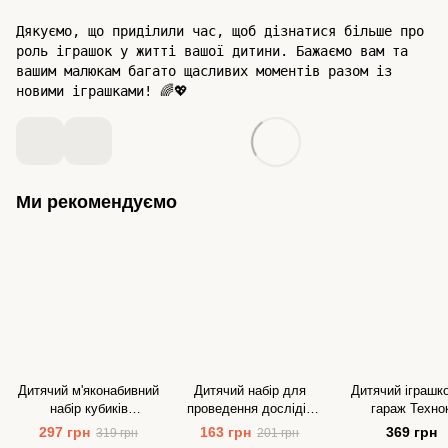
Дякуємо, що приділили час, щоб дізнатися більше про
роль іграшок у житті вашої дитини. Бажаємо вам та
вашим малюкам багато щасливих моментів разом із
новими іграшками! 🌈💖
Ми рекомендуємо
Дитячий м'яконабивний
Дитячий набір для
Дитячий іграшк
набір кубиків
проведення дослідів
гараж Техно
Конструктор Щенячий
Chemistry Kids Danko
297 грн
163 грн
369 грн
319 грн
201 грн
патруль Macik
Toys