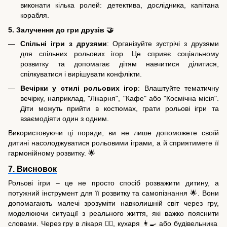
виконати кілька ролей: детектива, дослідника, капітана
корабля.
5. Залучення до гри друзів 🤝
Спільні ігри з друзями
: Організуйте зустрічі з друзями
для спільних рольових ігор. Це сприяє соціальному
розвитку та допомагає дітям навчитися ділитися,
спілкуватися і вирішувати конфлікти.
Вечірки у стилі рольових ігор
: Влаштуйте тематичну
вечірку, наприклад, "Лікарня", "Кафе" або "Космічна місія".
Діти можуть прийти в костюмах, грати рольові ігри та
взаємодіяти один з одним.
Використовуючи ці поради, ви не лише допоможете своїй
дитині насолоджуватися рольовими іграми, а й сприятимете її
гармонійному розвитку. 🌟
7. Висновок
Рольові ігри – це не просто спосіб розважити дитину, а
потужний інструмент для її розвитку та самопізнання 🌟. Вони
допомагають малечі зрозуміти навколишній світ через гру,
моделюючи ситуації з реального життя, які важко пояснити
словами. Через гру в лікаря 👩‍⚕️, кухаря 👩‍🍳 або будівельника