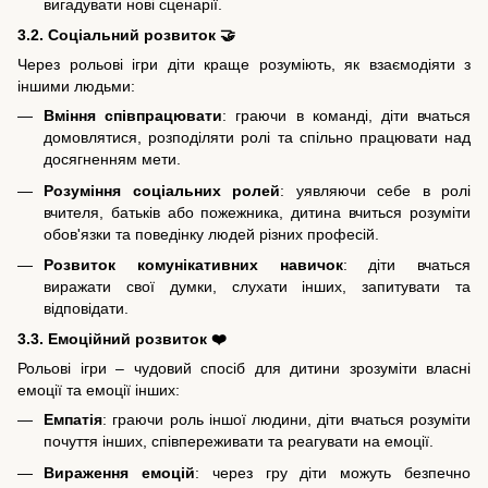
вигадувати нові сценарії.
3.2. Соціальний розвиток 🤝
Через рольові ігри діти краще розуміють, як взаємодіяти з
іншими людьми:
Вміння співпрацювати
: граючи в команді, діти вчаться
домовлятися, розподіляти ролі та спільно працювати над
досягненням мети.
Розуміння соціальних ролей
: уявляючи себе в ролі
вчителя, батьків або пожежника, дитина вчиться розуміти
обов'язки та поведінку людей різних професій.
Розвиток комунікативних навичок
: діти вчаться
виражати свої думки, слухати інших, запитувати та
відповідати.
3.3. Емоційний розвиток ❤️
Рольові ігри – чудовий спосіб для дитини зрозуміти власні
емоції та емоції інших:
Емпатія
: граючи роль іншої людини, діти вчаться розуміти
почуття інших, співпереживати та реагувати на емоції.
Вираження емоцій
: через гру діти можуть безпечно