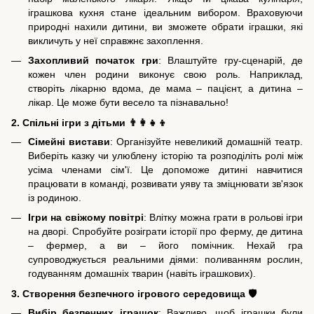
іграшкова кухня стане ідеальним вибором. Враховуючи
природні нахили дитини, ви зможете обрати іграшки, які
викличуть у неї справжнє захоплення.
Захопливий початок гри
: Влаштуйте гру-сценарій, де
кожен член родини виконує свою роль. Наприклад,
створіть лікарню вдома, де мама – пацієнт, а дитина –
лікар. Це може бути весело та пізнавально!
2. Спільні ігри з дітьми 👨‍👩‍👧‍👦
Сімейні вистави
: Організуйте невеликий домашній театр.
Виберіть казку чи улюблену історію та розподіліть ролі між
усіма членами сім'ї. Це допоможе дитині навчитися
працювати в команді, розвивати уяву та зміцнювати зв'язок
із родиною.
Ігри на свіжому повітрі
: Влітку можна грати в рольові ігри
на дворі. Спробуйте розіграти історії про ферму, де дитина
– фермер, а ви – його помічник. Нехай гра
супроводжується реальними діями: поливанням рослин,
годуванням домашніх тварин (навіть іграшкових).
3. Створення безпечного ігрового середовища 🛡️
Вибір безпечних іграшок
: Важливо, щоб іграшки були