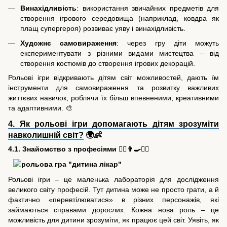
Винахідливість
: використання звичайних предметів для
створення ігрового середовища (наприклад, ковдра як
плащ супергероя) розвиває уяву і винахідливість.
Художнє самовираження
: через гру діти можуть
експериментувати з різними видами мистецтва – від
створення костюмів до створення ігрових декорацій.
Рольові ігри відкривають дітям світ можливостей, дають їм
інструменти для самовираження та розвитку важливих
життєвих навичок, роблячи їх більш впевненими, креативними
та адаптивними. 🎨
4. Як рольові ігри допомагають дітям зрозуміти
навколишній світ?
🌍👶
4.1. Знайомство з професіями 👩‍⚕️👨‍🍳👷‍♂️
Рольові ігри – це маленька лабораторія для дослідження
великого світу професій. Тут дитина може не просто грати, а й
фактично «перевтілюватися» в різних персонажів, які
займаються справами дорослих. Кожна нова роль – це
можливість для дитини зрозуміти, як працює цей світ. Уявіть, як