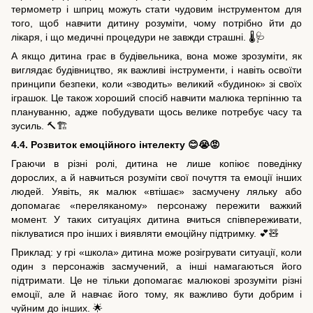
термометр і шприц можуть стати чудовим інструментом для
того, щоб навчити дитину розуміти, чому потрібно йти до
лікаря, і що медичні процедури не завжди страшні. 🌡️🩺
А якщо дитина грає в будівельника, вона може зрозуміти, як
виглядає будівництво, як важливі інструменти, і навіть освоїти
принципи безпеки, коли «зводить» великий «будинок» зі своїх
іграшок. Це також хороший спосіб навчити малюка терпінню та
плануванню, адже побудувати щось велике потребує часу та
зусиль. 🔨🏗️
4.4. Розвиток емоційного інтелекту 😊😭😡
Граючи в різні ролі, дитина не лише копіює поведінку
дорослих, а й навчиться розуміти свої почуття та емоції інших
людей. Уявіть, як малюк «втішає» засмучену ляльку або
допомагає «переляканому» персонажу пережити важкий
момент. У таких ситуаціях дитина вчиться співпереживати,
піклуватися про інших і виявляти емоційну підтримку. 💕🧸
Приклад: у грі «школа» дитина може розігрувати ситуації, коли
один з персонажів засмучений, а інші намагаються його
підтримати. Це не тільки допомагає малюкові зрозуміти різні
емоції, але й навчає його тому, як важливо бути добрим і
чуйним до інших. 🌟