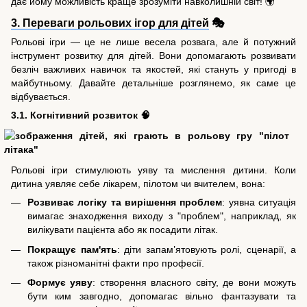
дає йому можливість краще зрозуміти навколишній світ! 🌍
3. Переваги рольових ігор для дітей
🎭
Рольові ігри — це не лише весела розвага, але й потужний
інструмент розвитку для дітей. Вони допомагають розвивати
безліч важливих навичок та якостей, які стануть у пригоді в
майбутньому. Давайте детальніше розглянемо, як саме це
відбувається.
3.1. Когнітивний розвиток 🧠
Рольові ігри стимулюють уяву та мислення дитини. Коли
дитина уявляє себе лікарем, пілотом чи вчителем, вона:
Розвиває логіку та вирішення проблем
: уявна ситуація
вимагає знаходження виходу з "проблем", наприклад, як
вилікувати пацієнта або як посадити літак.
Покращує пам'ять
: діти запам’ятовують ролі, сценарії, а
також різноманітні факти про професії.
Формує уяву
: створення власного світу, де вони можуть
бути ким завгодно, допомагає вільно фантазувати та