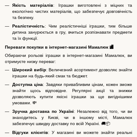
Якість матеріалів
: Іграшки виготовлені з міцних та
екологічно чистих матеріалів, що забезпечує довговічність
та безпеку.
Реалістичність
: Чим реалістичніші іграшки, тим більше
дитина занурюється в гру, вчиться розпізнавати предмети
та їх функції.
Переваги покупки в інтернет-магазині Мамалюк 🏬
Обираючи рольові іграшки в інтернет-магазині Мамалюк, ви
отримуєте низку переваг:
Широкий вибір
: Величезний асортимент дозволяє знайти
іграшки на будь-який смак та бюджет.
Доступна ціна
: Завдяки привабливим цінам, кожен зможе
знайти щось відповідне. Регулярні акції та знижки
дозволяють купити якісні іграшки за ще вигіднішими
умовами. 💸
Зручна доставка по Україні
: Незалежно від того, чи ви
знаходитесь у Києві, чи в іншому місті, Мамалюк
забезпечує швидку доставку по всій Україні. 🚚📦
Відгуки клієнтів
: У магазині ви можете знайти реальні