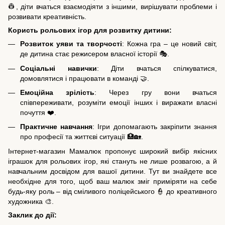
👷, діти вчаться взаємодіяти з іншими, вирішувати проблеми і
розвивати креативність.
Користь рольових ігор для розвитку дитини:
Розвиток уяви та творчості
: Кожна гра – це новий світ,
де дитина стає режисером власної історії 🎭.
Соціальні навички
: Діти вчаться спілкуватися,
домовлятися і працювати в команді 🤝.
Емоційна зрілість
: Через гру вони вчаться
співпереживати, розуміти емоції інших і виражати власні
почуття ❤️.
Практичне навчання
: Ігри допомагають закріпити знання
про професії та життєві ситуації 🏥🏡.
Інтернет-магазин Мамалюк пропонує широкий вибір якісних
іграшок для рольових ігор, які стануть не лише розвагою, а й
навчальним досвідом для вашої дитини. Тут ви знайдете все
необхідне для того, щоб ваш малюк зміг приміряти на себе
будь-яку роль – від сміливого поліцейського 👮 до креативного
художника 🎨.
Заклик до дії: