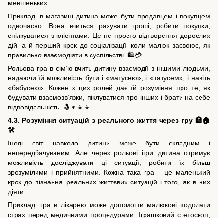
меншеньких.
Приклад: в магазині дитина може бути продавцем і покупцем
одночасно. Вона вчиться рахувати гроші, робити покупки,
спілкуватися з клієнтами. Це не просто відтворення дорослих
дій, а й перший крок до соціалізації, коли малюк засвоює, як
правильно взаємодіяти в суспільстві. 🛍️💳
Рольова гра в сім’ю вчить дитину взаємодії з іншими людьми,
надаючи їй можливість бути і «матусею», і «татусем», і навіть
«бабусею». Кожен з цих ролей дає їй розуміння про те, як
будувати взаємозв’язки, піклуватися про інших і брати на себе
відповідальність. 🤱👩‍👧‍👦
4.3. Розуміння ситуацій з реального життя через гру 🏥🏠
🛠
Іноді світ навколо дитини може бути складним і
непередбачуваним. Але через рольові ігри дитина отримує
можливість досліджувати ці ситуації, робити їх більш
зрозумілими і прийнятними. Кожна така гра – це маленький
крок до пізнання реальних життєвих ситуацій і того, як в них
діяти.
Приклад: гра в лікарню може допомогти малюкові подолати
страх перед медичними процедурами. Іграшковий стетоскоп,