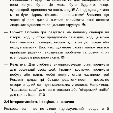
вони хочуть бути. Це може бути будь-хто: лікар,
супергерой, принцеса чи навіть злодій! А іноді одна дитина
може бути відразу кількома персонажами! Важливо, що
через ці ролі дитина вчиться сприймати різні аспекти
людських відносин та соціальних структур. 🎭
Сюжет
: Рольова гра базується на певному сценарії чи
історії. Іноді ці історії придумують самі діти, іноді це може
бути класична ситуація, наприклад, візит до лікаря або
похід у магазин. Важливо, що через сюжет малюк вчиться
приймати рішення, вирішувати проблеми та розуміти, як
все працює в реальному світі. 📚
Реквізит
: Діти люблять використовувати різні предмети
для реалізації своїх ідей. Іграшки, костюми, предмети
побуту або навіть меблі можуть стати частиною гри!
Реквізит додає грі більше реалістичності і дозволяє
створити цілий світ для маленьких учасників. Наприклад,
"іграшкова каса" для гри в магазин або "лікарський набір"
для гри в лікаря. 👚🎩
2.4 Інтерактивність і соціальні навички
Рольова гра – це не лише індивідуальний процес, а й