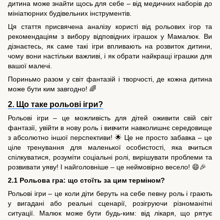
дитина може знайти щось для себе – від медичних наборів до
мініатюрних будівельних інструментів.
Ця стаття присвячена аналізу користі від рольових ігор та
рекомендаціям з вибору відповідних іграшок у Мамалюк. Ви
дізнаєтесь, як саме такі ігри впливають на розвиток дитини,
чому вони настільки важливі, і як обрати найкращі іграшки для
вашої малечі.
Пориньмо разом у світ фантазій і творчості, де кожна дитина
може бути ким завгодно! 🌈
2. Що таке рольові ігри?
Рольові ігри – це можливість для дітей оживити свій світ
фантазії, увійти в нову роль і вивчити навколишнє середовище
з абсолютно іншої перспективи! 🌟 Це не просто забавка – це
ціле тренування для маленької особистості, яка вчиться
спілкуватися, розуміти соціальні ролі, вирішувати проблеми та
розвивати уяву! І найголовніше – це неймовірно весело! 😄🎉
2.1 Рольова гра: що стоїть за цим терміном?
Рольові ігри – це коли діти беруть на себе певну роль і грають
у вигадані або реальні сценарії, розігруючи різноманітні
ситуації. Малюк може бути будь-ким: від лікаря, що рятує