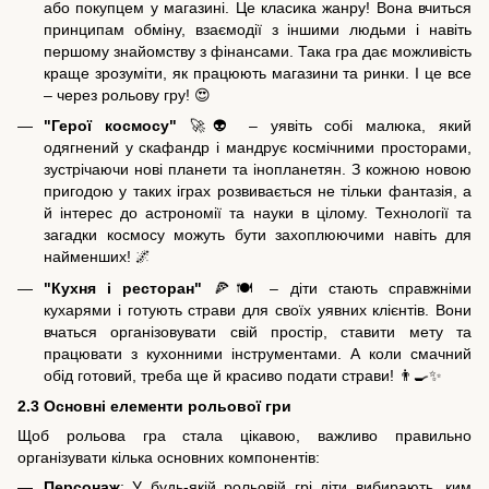
або покупцем у магазині. Це класика жанру! Вона вчиться
принципам обміну, взаємодії з іншими людьми і навіть
першому знайомству з фінансами. Така гра дає можливість
краще зрозуміти, як працюють магазини та ринки. І це все
– через рольову гру! 😍
"Герої космосу"
🚀👽 – уявіть собі малюка, який
одягнений у скафандр і мандрує космічними просторами,
зустрічаючи нові планети та інопланетян. З кожною новою
пригодою у таких іграх розвивається не тільки фантазія, а
й інтерес до астрономії та науки в цілому. Технології та
загадки космосу можуть бути захоплюючими навіть для
найменших! 🌌
"Кухня і ресторан"
🍕🍽️ – діти стають справжніми
кухарями і готують страви для своїх уявних клієнтів. Вони
вчаться організовувати свій простір, ставити мету та
працювати з кухонними інструментами. А коли смачний
обід готовий, треба ще й красиво подати страви! 👨‍🍳✨
2.3 Основні елементи рольової гри
Щоб рольова гра стала цікавою, важливо правильно
організувати кілька основних компонентів:
Персонаж
: У будь-якій рольовій грі діти вибирають, ким