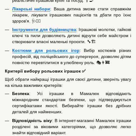
реалістичні іграшкові кухні та посуд. 🥄🍳
Лікарські набори
: Ваша дитина зможе стати справжнім
лікарем, лікувати іграшкових пацієнтів та дбати про їхнє
здоров'я. 🩺👩‍⚕️
Інструменти для будівництва
: Іграшкові молотки, гайкові
ключі та пили дозволяють дитині відчути себе майстром і
створювати власні маленькі проєкти. 🔧🏗️
Костюми для рольових ігор
: Вибір костюмів різних
професій, від поліцейського до супергероя, дозволяє дітям
повністю перевтілитися в улюблену роль. 🎭👨‍🚒
Критерії вибору рольових іграшок ✅
Щоб обрати найкращі іграшки для своєї дитини, зверніть увагу
на кілька важливих критеріїв:
Безпека
: Усі іграшки в Мамалюк відповідають
міжнародним стандартам безпеки, що підтверджується
сертифікатами якості. Вибирайте іграшки без дрібних
деталей для найменших.
Відповідність віку
: В інтернет-магазині Мамалюк іграшки
розділені за віковими категоріями, що дозволяє легко
знайти відповідний варіант.