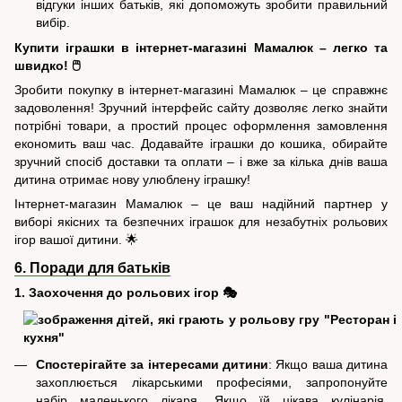
відгуки інших батьків, які допоможуть зробити правильний
вибір.
Купити іграшки в інтернет-магазині Мамалюк – легко та
швидко! 🖱️
Зробити покупку в інтернет-магазині Мамалюк – це справжнє
задоволення! Зручний інтерфейс сайту дозволяє легко знайти
потрібні товари, а простий процес оформлення замовлення
економить ваш час. Додавайте іграшки до кошика, обирайте
зручний спосіб доставки та оплати – і вже за кілька днів ваша
дитина отримає нову улюблену іграшку!
Інтернет-магазин Мамалюк – це ваш надійний партнер у
виборі якісних та безпечних іграшок для незабутніх рольових
ігор вашої дитини. 🌟
6. Поради для батьків
1. Заохочення до рольових ігор 🎭
Спостерігайте за інтересами дитини
: Якщо ваша дитина
захоплюється лікарськими професіями, запропонуйте
набір маленького лікаря. Якщо їй цікава кулінарія,