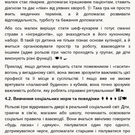
малюк стає лікарем, допомагає іграшковим пацієнтам, ставить
діагнози та дає «ліки» від уявних хвороб. 🩺 Така гра не просто
вчить медичних термінів, а й допомагає розвивати
відповідальність, турботу та бажання допомагати.
Або ось малюк вирішує стати шеф-кухарем і готує смачні
страви з «інгредієнтів», що знаходяться в його кухонному
наборі. В такій грі дитина не тільки пізнає основи кулінарії, а й
вчиться організовувати простір та роботу, взаємодіяти з
іншими (адже рольові ігри часто проходять у групах, де діти
виконують різні функції). 🍽️👨‍🍳
Приклад: якщо дитина вирішить стати пожежником і «гасити»
вогонь у вигаданому світі, вона зможе зрозуміти важливість цієї
професії та її місце в суспільстві. І якщо вже не зможе
врятувати «палаючий будинок» з кубиків, вона точно зрозуміє
важливість роботи, яку роблять справжні рятувальники! 🚒🔥
4.2. Вивчення соціальних норм та поведінки 👨‍👩‍👧‍👦🛒🍽
Рольові ігри відкривають двері в реальний соціальний світ. Діти,
граючи в сім'ю, магазин або школу, починають освоювати
соціальні правила і взаємодії. Вони вчаться ввічливо говорити
«будь ласка» і «дякую», піклуватися один про одного,
дотримуватися черги, допомагати старшим і піклуватися про