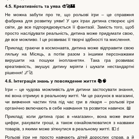
4.5. Креативність та уява 🎨🚀🏰
Не можна забути про те, що рольові ігри – це справжня
фабрика для розвитку уяви! У цих іграх дитина створює цілі
світи, де все підпорядковується її фантазії. Замість того, щоб
просто наслідувати реальність, дитина може придумати свою,
де все можливо. І це розвиває її творчі здібності та мислення.
Приклад: граючи в космонавта, дитина може відправити свою
ляльку на Місяць, а потім разом з іншими персонажами
вирушити на пошуки інопланетян. Така гра розвиває
креативність, змушує дитину мріяти і шукати нестандартні
рішення! 🌌🚀
4.6. Інтеграція знань у повсякденне життя 📚🧠
Ігри – це чудова можливість для дитини застосувати знання,
які вона отримує в реальному житті. Чи це рахунок в магазині,
чи вивчення частин тіла під час гри в лікаря – рольові ігри
органічно включають в себе навчання та розвиток навичок. 📖
Приклад: коли дитина грає в «магазин», вона може вчити
цифри, рахувати гроші, а також ознайомлюватися з назвами
товарів, з якими може зіткнутися в реальному житті. 💵🧃
Рольові ігри не просто навчають дітей дорослих справ, а й