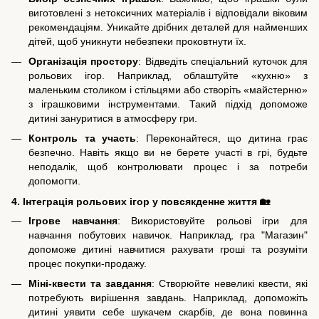
виготовлені з нетоксичних матеріалів і відповідали віковим
рекомендаціям. Уникайте дрібних деталей для найменших
дітей, щоб уникнути небезпеки проковтнути їх.
Організація простору
: Відведіть спеціальний куточок для
рольових ігор. Наприклад, облаштуйте «кухню» з
маленьким столиком і стільцями або створіть «майстерню»
з іграшковими інструментами. Такий підхід допоможе
дитині зануритися в атмосферу гри.
Контроль та участь
: Переконайтеся, що дитина грає
безпечно. Навіть якщо ви не берете участі в грі, будьте
неподалік, щоб контролювати процес і за потреби
допомогти.
4. Інтеграція рольових ігор у повсякденне життя 🏡
Ігрове навчання
: Використовуйте рольові ігри для
навчання побутових навичок. Наприклад, гра "Магазин"
допоможе дитині навчитися рахувати гроші та розуміти
процес покупки-продажу.
Міні-квести та завдання
: Створюйте невеликі квести, які
потребують вирішення завдань. Наприклад, допоможіть
дитині уявити себе шукачем скарбів, де вона повинна