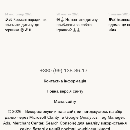
14 листопада 2025
28 жовтня 2025
3 жовтня 2025
🚽👶 Корисні поради: як
🧸🪀 Як навчити дитину
🛡️👶 Безпе
привчити дитину до
прибирати за собою
вдома: це п
горщика 😊💕🍼
іграшки? 🧹🧹
👶🏡
+380 (99) 138-86-17
Контактна інформація
Повна версія сайту
Мапа сайту
© 2026 - Використовуючи наш сайт, ви погоджуєтесь на збір
даних через Microsoft Clarity та Google (Analytics, Tag Manager,
Ads, Merchant Center, Search Console) для аналізу використання
сайту. Деталі у нашій
політиці конфіденційності