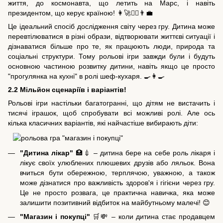
життя, до космонавта, що летить на Марс, і навіть
президентом, що керує країною! 👩‍🚀👨‍⚕️👨‍💼
Це ідеальний спосіб дослідження світу через гру. Дитина може
перевтілюватися в різні образи, відтворювати життєві ситуації і
дізнаватися більше про те, як працюють люди, природа та
соціальні структури. Тому рольові ігри завжди були і будуть
основною частиною розвитку дитини, навіть якщо це просто
"прогулянка на кухні" в ролі шеф-кухаря. 🍳👩‍🍳
2.2 Мільйон сценаріїв і варіантів!
Рольові ігри настільки багатогранні, що дітям не вистачить і
тисячі іграшок, щоб спробувати всі можливі ролі. Але ось
кілька класичних варіантів, які найчастіше вибирають діти:
"Дитина лікар"
🏥💉 – дитина бере на себе роль лікаря і
лікує своїх улюблених плюшевих друзів або ляльок. Вона
вчиться бути обережною, терплячою, уважною, а також
може дізнатися про важливість здоров'я і гігієни через гру.
Це не просто розвага, це практична навичка, яка може
залишити позитивний відбиток на майбутньому малечі! 😊
"Магазин і покупці"
🛒💸 – коли дитина стає продавцем