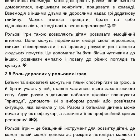
колективна взаємодія. Коли діти грають разом, вони вчаться
домовлятися, вирішувати конфлікти, працювати в команді.
Взаємодія з іншими дітьми чи дорослими надає грі додаткову
глибину. Малюк вчиться прощати, брати на себе
відповідальність, а іноді навіть вести переговори! 🤝💬
Рольові ігри також дозволяють дітям розвивати емоційний
інтелект. Вони можуть переживати емоції своїх персонажів,
вчитися співпереживати і на практиці розуміти різні аспекти
людських почуттів. Це допомагає їм бути більш чутливими до
інших, розвивати емпатію і повагу до різних поглядів та
культур. 💖
2.5 Роль дорослих у рольових іграх
Батьки та вихователі можуть не тільки спостерігати за грою, а
й брати участь у ній, ставши частиною цього захоплюючого
світу. Адже разом з дитиною набагато цікавіше влаштувати
"пригоди", допомогти їй з вибором ролей або розв'язати
ситуацію, яка виникла у грі. Разом з батьками дитина може
почати гру як шеф-кухар, а закінчити її як професійний критик
ресторану! 🍽️🎤
Рольові ігри – це безцінний інструмент для розвитку дітей, де
кожен новий сюжет допомагає розкрити потенціал малюка і