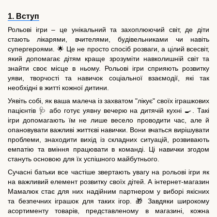
1. Вступ
Рольові ігри – це унікальний та захоплюючий світ, де діти
стають лікарями, вчителями, будівельниками чи навіть
супергероями. 🌟 Це не просто спосіб розваги, а цілий всесвіт,
який допомагає дітям краще зрозуміти навколишній світ та
знайти своє місце в ньому. Рольові ігри сприяють розвитку
уяви, творчості та навичок соціальної взаємодії, які так
необхідні в житті кожної дитини.
Уявіть собі, як ваша малеча із захватом "лікує" своїх іграшкових
пацієнтів 🩺 або готує уявну вечерю на дитячій кухні 🍳. Такі
ігри допомагають їм не лише весело проводити час, але й
опановувати важливі життєві навички. Вони вчаться вирішувати
проблеми, знаходити вихід із складних ситуацій, розвивають
емпатію та вміння працювати в команді. Ці навички згодом
стануть основою для їх успішного майбутнього.
Сучасні батьки все частіше звертають увагу на рольові ігри як
на важливий елемент розвитку своїх дітей. А інтернет-магазин
Мамалюк стає для них надійним партнером у виборі якісних
та безпечних іграшок для таких ігор. 🎁 Завдяки широкому
асортименту товарів, представленому в магазині, кожна