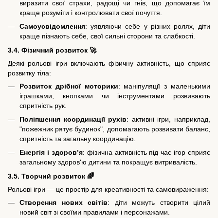
виразити свої страхи, радощі чи гнів, що допомагає їм
краще розуміти і контролювати свої почуття.
Самоусвідомлення
: уявляючи себе у різних ролях, діти
краще пізнають себе, свої сильні сторони та слабкості.
3.4. Фізичний розвиток 🚀
Деякі рольові ігри включають фізичну активність, що сприяє
розвитку тіла:
Розвиток дрібної моторики
: маніпуляції з маленькими
іграшками, кнопками чи інструментами розвивають
спритність рук.
Поліпшення координації рухів
: активні ігри, наприклад,
"пожежник рятує будинок", допомагають розвивати баланс,
спритність та загальну координацію.
Енергія і здоров’я
: фізична активність під час ігор сприяє
загальному здоров'ю дитини та покращує витривалість.
3.5. Творчий розвиток 🌈
Рольові ігри — це простір для креативності та самовираження:
Створення нових світів
: діти можуть створити цілий
новий світ зі своїми правилами і персонажами.