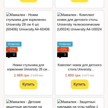
Новинка
Новинка
−21%
−21%
3
3
Ножки стульчика для
Комплект ножек для детского
кормления University 28 см 4
стола University
шт. (60406)
телескопические (U0024)
1 669 грн
1 803 грн
2 109 грн
2 277 грн
Купить
Купить