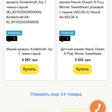
Новинка
Новинка
3
3
Манеж-кровать Kinderkraft Joy
Детский манеж Hauck Dream
2 темно-серый
N Play Minnie Sweetheart
(KLJOY02DGR00000)
розовый с серым (60136-5)
3 287 грн
3 531 грн
Купить
Купить
Показать еще 24 товара