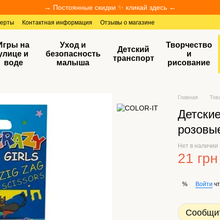
→ Постоянные скидки ✨ кликай здесь ←
ферты
Контактная информация
Отзывы о магазине
Игры на
Уход и
Творчество
Детский
улице и
безопасность
и
транспорт
воде
малыша
рисование
Главная
Тов
Детски
розовы
Нет в наличии
21 грн
Войти
чт
%
Сообщит