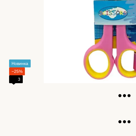
Новинка
−25%
3