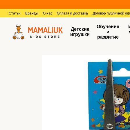
Перейти к основному контенту
Статьи
Бренды
О нас
Оплата и доставка
Договор публичной о
Обучение
Детские
и
игрушки
развитие