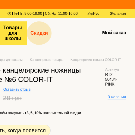
Укр
Рус
Желания
Товары
Мой заказ
для
Скидки
школы
ары для школы
Канцелярские товары
Канцелярские товары COLOR-IT
е канцелярские ножницы
Артикул
RT2-
е №6 COLOR-IT
50434-
PINK
Оставить отзыв
28 грн
В желания
обы получить
+3, 5, 10%
накопительной скидки
ь, когда появится