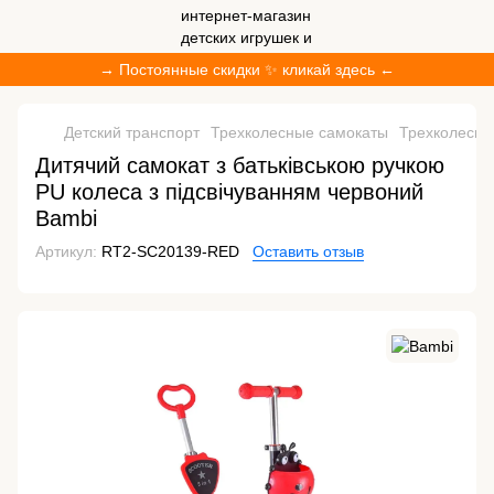
→ Постоянные скидки ✨ кликай здесь ←
Детский транспорт
Трехколесные cамокаты
Трехколесны
Дитячий самокат з батьківською ручкою
PU колеса з підсвічуванням червоний
Bambi
Артикул:
RT2-SC20139-RED
Оставить отзыв