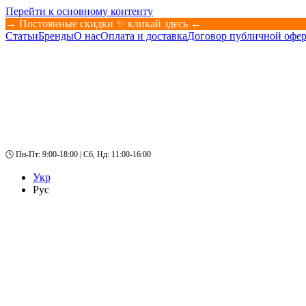
Перейти к основному контенту
→ Постоянные скидки ✨ кликай здесь ←
Статьи
Бренды
О нас
Оплата и доставка
Договор публичной офе
Укр
Рус