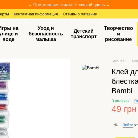
→ Постоянные скидки ✨ кликай здесь ←
ферты
Контактная информация
Отзывы о магазине
Игры на
Уход и
Творчество
Детский
улице и
безопасность
и
транспорт
воде
малыша
рисование
Главная
Тов
Клей дл
блестка
Bambi
В наличии
О
49 грн
Войти
чт
%