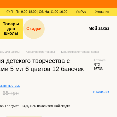
Укр
Рус
Желания
Товары
Мой заказ
для
Скидки
школы
ары для школы
Канцелярские товары
Канцелярские товары Bambi
я детского творчества с
Артикул
RT2-
ми 5 мл 6 цветов 12 баночек
16733
ставить отзыв
55 грн
В желания
обы получить
+3, 5, 10%
накопительной скидки