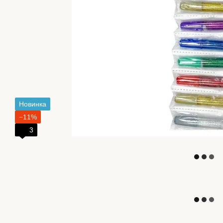
Новинка
−11%
3