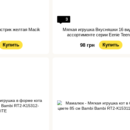
3
нстрик желтая Macik
Мягкая игрушка Вкусняшки 16 ви
ассортименте серии Eenie Teen
Surprizamals
Купить
Купить
98 грн