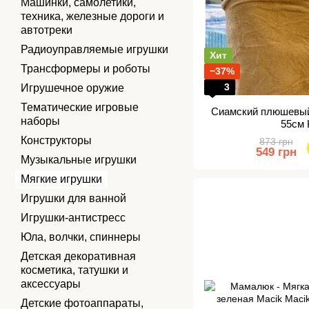
Машинки, самолетики,
техника, железные дороги и
автотреки
Радиоуправляемые игрушки
Хит
Трансформеры и роботы
−37%
3
Игрушечное оружие
Тематические игровые
Сиамский плюшевый
наборы
55см 
Конструкторы
873 грн
549 грн
Музыкальные игрушки
Мягкие игрушки
Игрушки для ванной
Игрушки-антистресс
Юла, волчки, спиннеры
Детская декоративная
косметика, татушки и
аксессуары
Детские фотоаппараты,