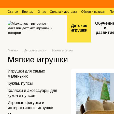
Перейти к основному контенту
Статьи
Бренды
О нас
Оплата и доставка
Обмен и возврат
По
Контактная информация
Отзывы о магазине
Обучени
Детские
и
игрушки
развити
Главная
Детские игрушки
Мягкие игрушки
Мягкие игрушки
Игрушки для самых
маленьких
Куклы, пупсы
Коляски и аксессуары для
кукол и пупсов
Игровые фигурки и
интерактивные игрушки