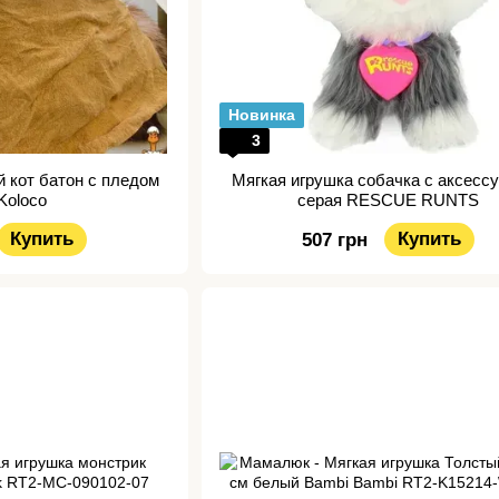
Новинка
3
 кот батон с пледом
Мягкая игрушка собачка с аксесс
Koloco
серая RESCUE RUNTS
Купить
Купить
507 грн