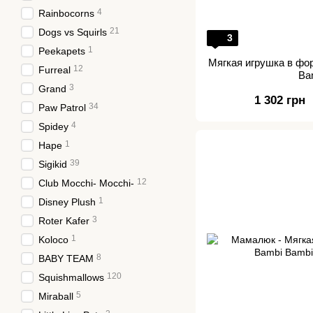
4
Rainbocorns
21
Dogs vs Squirls
3
1
Peekapets
Мягкая игрушка в фо
12
Furreal
Ba
3
Grand
1 302 грн
34
Paw Patrol
4
Spidey
1
Hape
39
Sigikid
12
Club Mocchi- Mocchi-
1
Disney Plush
3
Roter Kafer
1
Koloco
8
BABY TEAM
120
Squishmallows
5
Miraball