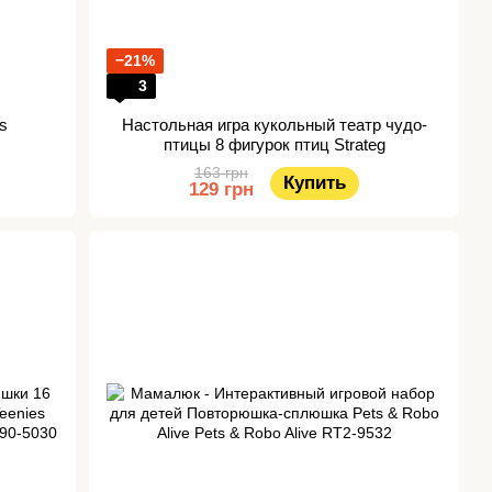
−21%
3
s
Настольная игра кукольный театр чудо-
птицы 8 фигурок птиц Strateg
163 грн
Купить
129 грн