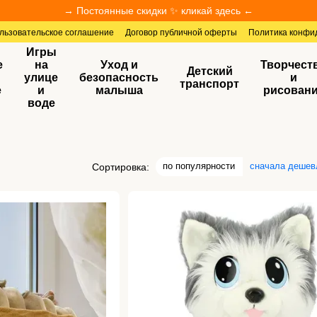
→ Постоянные скидки ✨ кликай здесь ←
льзовательское соглашение
Договор публичной оферты
Политика конфи
Игры
е
на
Уход и
Творчест
Детский
улице
безопасность
и
транспорт
е
и
малыша
рисован
воде
по популярности
сначала дешев
Сортировка: