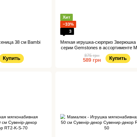
Хит
−33%
3
сеница 38 см Bambi
Мягкая игрушка-сюрприз Зверюшка 
серии Gemstones в ассортименте Mis
875 грн
Купить
Купить
589 грн