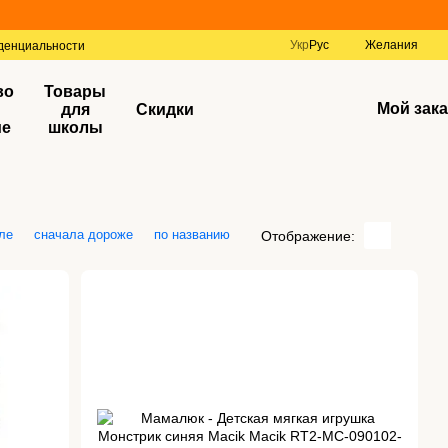
Укр
Рус
Желания
денциальности
во
Товары
Мой зака
для
Скидки
ие
школы
ле
сначала дороже
по названию
Отображение: