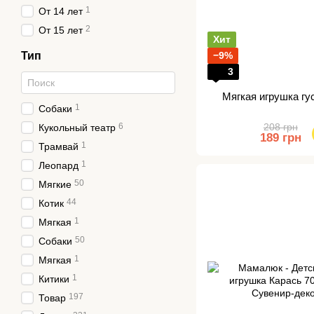
1
От 14 лет
2
От 15 лет
Хит
Тип
−9%
3
Мягкая игрушка гу
1
Собаки
6
208 грн
Кукольный театр
189 грн
1
Трамвай
1
Леопард
50
Мягкие
44
Котик
1
Мягкая
50
Собаки
1
Мягкая
1
Китики
197
Товар