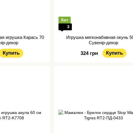
Хит
3
ая игрушка Карась 70
Игрушка мягконабивная окунь 5
нір-декор
Сувенір-декор
Купить
Купить
324 грн