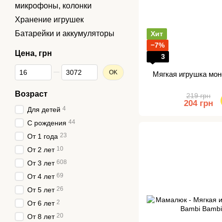
микрофоны, колонки
Хранение игрушек
Батарейки и аккумуляторы
Хит
−7%
Цена, грн
3
От Цена, грн
До Цена, грн
OK
Мягкая игрушка мон
Возраст
219 грн
204 грн
4
Для детей
44
С рождения
23
От 1 года
10
От 2 лет
608
От 3 лет
69
От 4 лет
26
От 5 лет
2
От 6 лет
20
От 8 лет