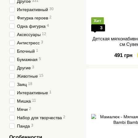
331
Другое
30
Интерактивный
2
Фигурка героев
Хит
4
Одна фигурка
3
12
Аксессуары
Детская мягконабивн
3
Антистресс
см Суве
1
Блочный
491 грн
5
Бумажная
3
Другие
15
Животные
18
Заяц
1
Интерактивные
11
Мишка
2
Мячи
2
Набор для творчества
3
Панда
Особенности