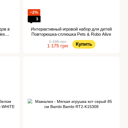
−2%
3
дов в
Интерактивный игровой набор для детей
ies
Повторюшка-сплюшка Pets & Robo Alive
1 195 грн
Купить
1 175 грн