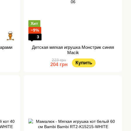
Хит
−9%
3
уарами
Детская мягкая игрушка Монстрик синяя
Macik
223 грн
Купить
204 грн