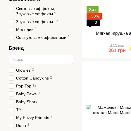
Световые эффекты,
Хит
5
Звуковые эффекты
−39%
13
Звуковые эффекты
3
1
Мелодии
Мягкая игрушка 
3
Со звуковыми эффектами
425 грн
Бренд
261 грн
2
Glowies
2
Cotton Candykins
12
Pop Top
8
Baby Paws
3
Baby Shark
8
TY
1
My Fuzzy Friends
4
Duna