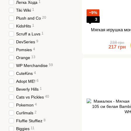
1
Легка Хода
1
Tiki Wiki
−9%
20
Plush and Co
3
1
KidsHits
Мягкая игрушка мо
1
Scruff a Luvs
9
DevSeries
238 грн
217 грн
4
Pomsies
13
Orange
59
WP Merchandise
4
CuteKins
6
Adopt ME!
1
Beverly Hills
40
Cats vs Pickles
4
Pokemon
2
Curlimals
8
Fluffie Stuffiez
11
Biggies