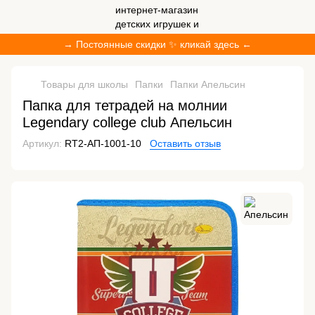
→ Постоянные скидки ✨ кликай здесь ←
Товары для школы
Папки
Папки Апельсин
Папка для тетрадей на молнии
Legendary college club Апельсин
Артикул:
RT2-АП-1001-10
Оставить отзыв