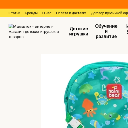
Перейти к основному контенту
Статьи
Бренды
О нас
Оплата и доставка
Договор публичной о
Обучение
Детские
и
игрушки
развитие