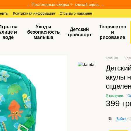
→ Постоянные скидки ✨ кликай здесь ←
ферты
Контактная информация
Отзывы о магазине
Игры на
Уход и
Творчество
Детский
улице и
безопасность
и
транспорт
воде
малыша
рисование
Главная
Тов
Детски
акулы н
отделе
В наличии
О
399 гр
Войти
чт
%