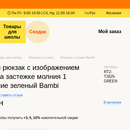
Укр
Рус
Желания
Товары
Мой заказ
для
Скидки
школы
ары для школы
Рюкзаки и сумки
Рюкзаки и сумки Bambi
й рюкзак с изображением
Артикул
RT2-
а застежке молния 1
T2625-
GREEN
ние зеленый Bambi
ставить отзыв
н
В желания
обы получить
+3, 5, 10%
накопительной скидки