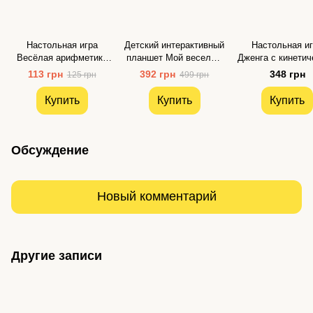
Настольная игра
Детский интерактивный
Настольная и
Весёлая арифметика
планшет Мой веселый
Дженга с кинети
для компании Arial
зоопарк на украинском
песком на украи
113 грн
392 грн
348 грн
125 грн
499 грн
языке со звуками
языке Danko T
животных стихами и
Купить
Купить
Купить
мелодиями Kids Hits
Обсуждение
Новый комментарий
Другие записи