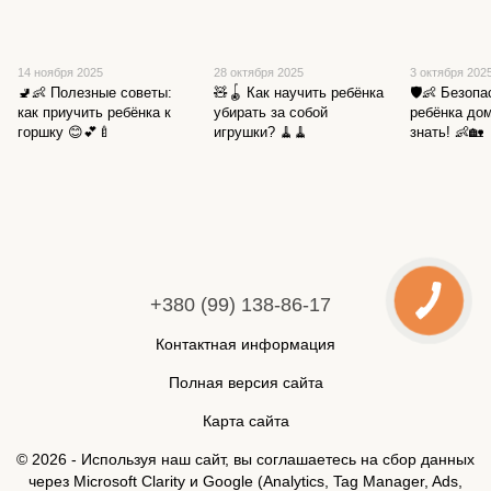
14 ноября 2025
28 октября 2025
3 октября 202
🚽👶 Полезные советы:
🧸🪀 Как научить ребёнка
🛡️👶 Безоп
как приучить ребёнка к
убирать за собой
ребёнка дом
горшку 😊💕🍼
игрушки? 🧹🧹
знать! 👶🏡
+380 (99) 138-86-17
Контактная информация
Полная версия сайта
Карта сайта
© 2026 - Используя наш сайт, вы соглашаетесь на сбор данных
через Microsoft Clarity и Google (Analytics, Tag Manager, Ads,