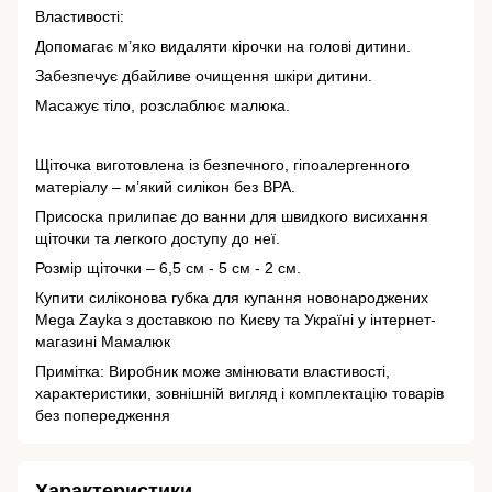
Властивості:
Допомагає м’яко видаляти кірочки на голові дитини.
Забезпечує дбайливе очищення шкіри дитини.
Масажує тіло, розслаблює малюка.
⠀
Щіточка виготовлена із безпечного, гіпоалергенного
матеріалу – м’який силікон без BPA.
Присоска прилипає до ванни для швидкого висихання
щіточки та легкого доступу до неї.
Розмір щіточки – 6,5 см - 5 см - 2 см.
Купити силіконова губка для купання новонароджених
Mega Zayka з доставкою по Києву та Україні у інтернет-
магазині Мамалюк
Примітка: Виробник може змінювати властивості,
характеристики, зовнішній вигляд і комплектацію товарів
без попередження
Характеристики