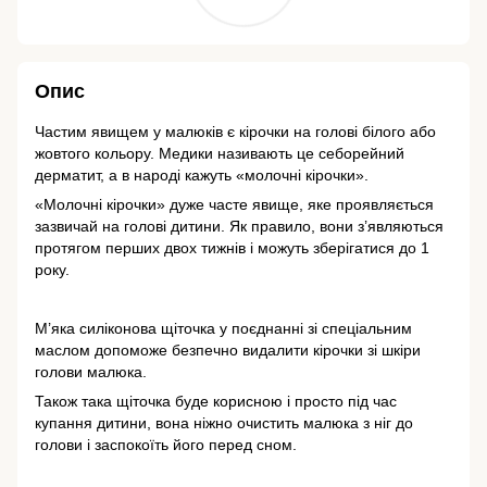
Опис
Частим явищем у малюків є кірочки на голові білого або
жовтого кольору. Медики називають це себорейний
дерматит, а в народі кажуть «молочні кірочки».
«Молочні кірочки» дуже часте явище, яке проявляється
зазвичай на голові дитини. Як правило, вони з’являються
протягом перших двох тижнів і можуть зберігатися до 1
року.
⠀
М’яка силіконова щіточка у поєднанні зі спеціальним
маслом допоможе безпечно видалити кірочки зі шкіри
голови малюка.
Також така щіточка буде корисною і просто під час
купання дитини, вона ніжно очистить малюка з ніг до
голови і заспокоїть його перед сном.
⠀