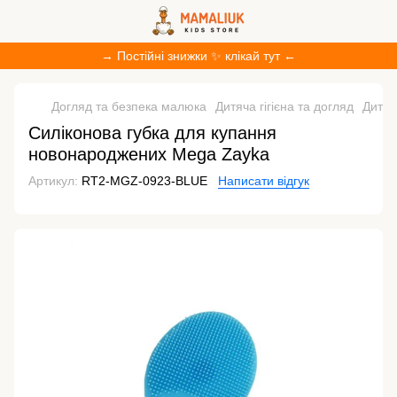
→ Постійні знижки ✨ клікай тут ←
Догляд та безпека малюка
Дитяча гігієна та догляд
Дитяч
Силіконова губка для купання
новонароджених Mega Zayka
Артикул:
RT2-MGZ-0923-BLUE
Написати відгук