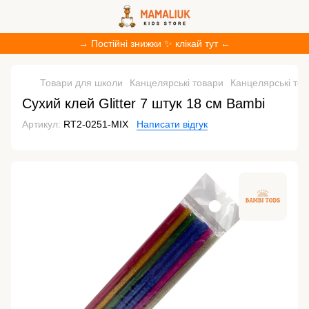
→ Постійні знижки ✨ клікай тут ←
Товари для школи
Канцелярські товари
Канцелярські то
Сухий клей Glitter 7 штук 18 см Bambi
Артикул:
RT2-0251-MIX
Написати відгук