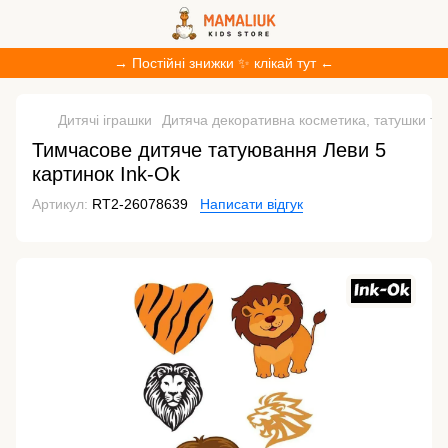
→ Постійні знижки ✨ клікай тут ←
Дитячі іграшки
Дитяча декоративна косметика, татушки та
Тимчасове дитяче татуювання Леви 5
картинок Ink-Ok
Артикул:
RT2-26078639
Написати відгук