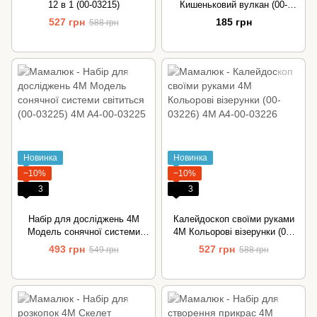
12 в 1 (00-03215)
Кишеньковий вулкан (00-
03218) 4M
527 грн
185 грн
588 грн
Новинка
Новинка
−10%
−10%
3
3
Набір для досліджень 4M
Калейдоскоп своїми руками
Модель сонячної системи
4M Кольорові візерунки (00-
світиться (00-03225)
03226)
493 грн
527 грн
549 грн
588 грн