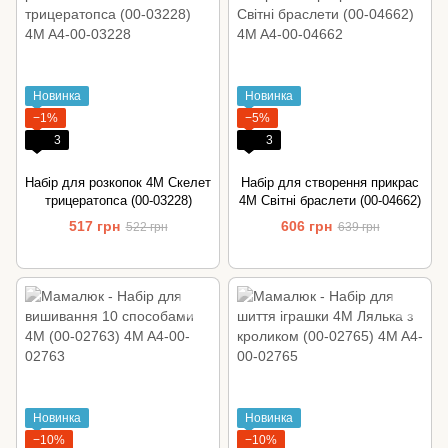
Новинка
Новинка
−1%
−5%
3
3
Набір для розкопок 4M Скелет
Набір для створення прикрас
трицератопса (00-03228)
4M Світні браслети (00-04662)
517 грн
606 грн
522 грн
639 грн
Новинка
Новинка
−10%
−10%