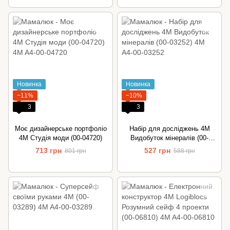
Новинка
Новинка
−11%
−10%
3
3
Моє дизайнерське портфоліо
Набір для досліджень 4M
4M Студія моди (00-04720)
Видобуток мінералів (00-
03252)
713 грн
527 грн
801 грн
588 грн