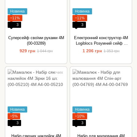
Новинка
Новинка
−11%
−11%
3
3
Суперсейф своїми руками 4M
Електронний конструктор 4M
(00-03289)
Logiblocs Розумний сейф 4
проекти (00-06810)
929 грн
1 206 грн
1 044 грн
1 353 грн
Новинка
Новинка
−5%
−10%
3
3
Набір сяючих наклейок 4M
Набір для малювання 4M