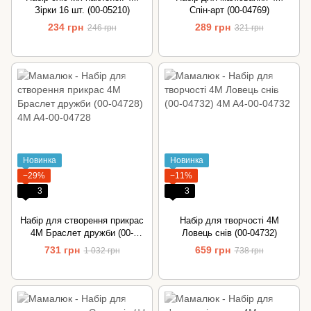
Зірки 16 шт. (00-05210)
Спін-арт (00-04769)
234 грн
289 грн
246 грн
321 грн
Новинка
Новинка
−29%
−11%
3
3
Набір для створення прикрас
Набір для творчості 4M
4M Браслет дружби (00-
Ловець снів (00-04732)
04728)
731 грн
659 грн
1 032 грн
738 грн