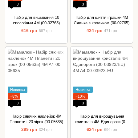
3
3
Набір для вишивання 10
Набір для шиття іграшки 4M
способами 4M (00-02763)
Лялька з кроликом (00-02765)
616 грн
424 грн
687 грн
471 грн
Новинка
Новинка
−8%
−10%
3
3
Набір сяючих наклейок 4M
Набір для вирощування
Планети і 20 зірок (00-05635)
кристалів 4M Єдинороги (00-
03923/EU)
299 грн
624 грн
324 грн
696 грн