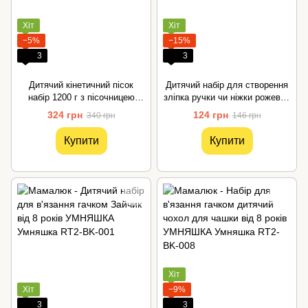
Хіт
Хіт
−5%
−15%
3
3
Дитячий кінетичний пісок
Дитячий набір для створення
набір 1200 г з пісочницею
зліпка ручки чи ніжки рожевий
Danko Toys
Danko Toys
324 грн
124 грн
340 грн
146 грн
Купити
Купити
Хіт
Хіт
−9%
3
3