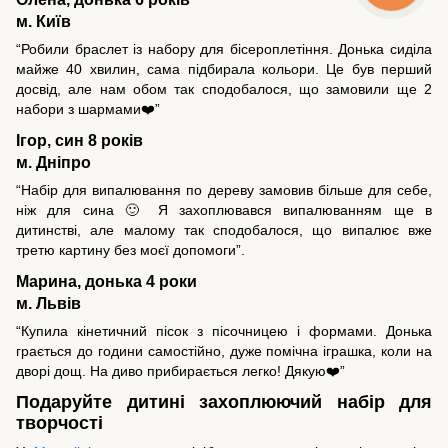
м. Київ
“Робили браслет із набору для бісероплетіння. Донька сиділа
майже 40 хвилин, сама підбирала кольори. Це був перший
досвід, але нам обом так сподобалося, що замовили ще 2
набори з шармами❤️”
Ігор, син 8 років
м. Дніпро
“Набір для випалювання по дереву замовив більше для себе,
ніж для сина 🙂 Я захоплювався випалюванням ще в
дитинстві, але малому так сподобалося, що випалює вже
третю картину без моєї допомоги”.
Марина, донька 4 роки
м. Львів
“Купила кінетичний пісок з пісочницею і формами. Донька
грається до години самостійно, дуже помічна іграшка, коли на
дворі дощ. На диво прибирається легко! Дякую❤️”
Подаруйте дитині захоплюючий набір для
творчості