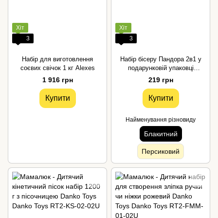
Хіт
Хіт
3
3
Набір для виготовлення
Набір бісеру Пандора 2в1 у
соєвих свічок 1 кг Alexes
подарунковій упаковці
блакитний Bambi
1 916 грн
219 грн
Купити
Купити
Найменування різновиду
Блакитний
Персиковий