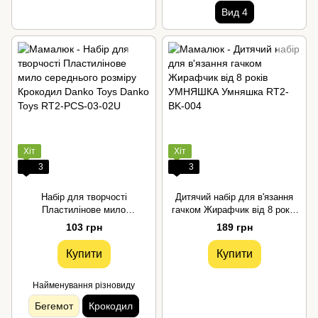
Вид 4
Хіт
Хіт
3
3
Набір для творчості
Дитячий набір для в'язання
Пластилінове мило
гачком Жирафчик від 8 років
середнього розміру Крокодил
УМНЯШКА
103 грн
189 грн
Danko Toys
Купити
Купити
Найменування різновиду
Бегемот
Крокодил