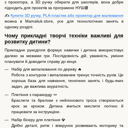
з проєктора, а 3D ручку обирати для школярів, вона добре
підходить для проєктів за програмою НУШ📘
✍️
Купити 3D ручку, PLA-пластик або проектор для малювання
можна в Mamaliuk.store, усе для технологічних занять в
одному розділі.
Чому прикладні творчі техніки важливі для
розвитку дитини?
Прикладне рукоділля формує навички і дитина використовує
далеко за межами гри. Послідовність дій, уважність, уміння
планувати й доводити справу до кінця.
Набір для випалювання по дереву 🔥
Робота з контуром і випалювачем тренує точність рухів. Це
хороша база для навчання, технічних занять і будь-яких
задач, де важлива акуратність.
Плетіння з паракорду 🪢
Браслети та брелоки з нейлонового троса створюються
крок за кроком. Дитина вчиться мислити логічно й
працювати за інструкцією.
Набір бісеру для плетіння 💎
Дрібні деталі, ритм і візерунок розвивають моторику та