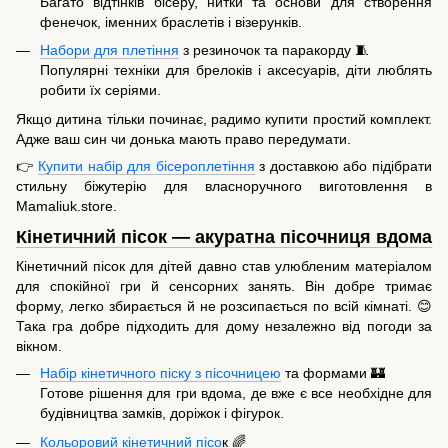
Багато відтінків бісеру, нитки та основи для створення
фенечок, іменних браслетів і візерунків.
Набори для плетіння
з резиночок та паракорду 🧵
Популярні техніки для брелоків і аксесуарів, діти люблять
робити їх серіями.
Якщо дитина тільки починає, радимо купити простий комплект.
Адже ваш син чи донька мають право передумати.
👉
Купити набір для бісероплетіння
з доставкою або підібрати
стильну біжутерію для власноручного виготовлення в
Mamaliuk.store.
Кінетичний пісок — акуратна пісочниця вдома
Кінетичний пісок для дітей давно став улюбленим матеріалом
для спокійної гри й сенсорних занять. Він добре тримає
форму, легко збирається й не розсипається по всій кімнаті. 😊
Така гра добре підходить для дому незалежно від погоди за
вікном.
Набір кінетичного піску з пісочницею
та формами 🏰
Готове рішення для гри вдома, де вже є все необхідне для
будівництва замків, доріжок і фігурок.
Кольоровий кінетичний пісо
к 🌈