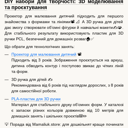
DIY набори для творчості: 3D моделювання
та проєктування
Проектор для малювання дитячий підходить для першого
знайомства з формами та лініями📽️📐 А 3D ручка для дітей
дає змогу створювати об’ємні фігурки й навчальні макети✍️🧩.
Для стабільного результату використовують пластик для 3D
ручки PCL, безпечний для домашніх розваг🏠✅
Що обрати для технологічних занять:
Проектор для малювання дитячий
📽️
Підходить від 3 років. Зображення проєктується на аркуш,
дитина обводить контур і поступово звикає до чітких ліній
та форм.
3D ручка для дітей ✍️
Рекомендована від 6 років під наглядом дорослих, з 8 років
для самостійної роботи.
PLA-пластик для 3D ручки
Матеріал для стабільного друку об’ємних форм. У каталозі
є запаски різних кольорів довжиною від 10 метрів для
домашніх занять і шкільних проєктів🎒✏️
💡 Порада від Mamaliuk.store: для дошкільнят краще починати