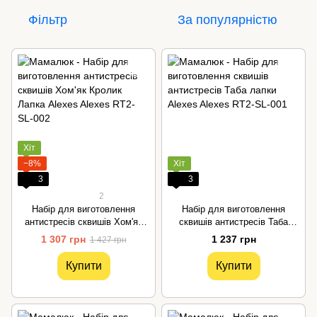
Фільтр
За популярністю
Хіт
−8%
Хіт
3
3
2
Набір для виготовлення
Набір для виготовлення
антистресів сквишів Хом'як
сквишів антистресів Таба
Кролик Лапка Alexes
лапки Alexes
1 307 грн
1 237 грн
1 427 грн
Купити
Купити