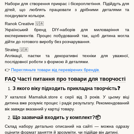
Набори для створення прикрас і бісероплетіння. Підійдуть для
дітей, що люблять працювати з дрібними деталями та
поєднувати кольори.
Ranok Creative 🇺🇦
Український бренд DIY-наборів для миловаріння та
експериментів. Процес побудований так, щоб дитина могла
дійти до готового виробу без розчарування.
Strateg 🇺🇦
Аплікації, паєтки та декоративні техніки для уважної,
послідовної роботи з формою й деталями.
👉
Перегляньте товари від перевірених брендів.
FAQ Часті питання про товари для творчості
З якого віку підходить прикладна творчість❓
У каталозі Mamaliuk.store є серії від 3 років. У цьому віці
дитина вже розуміє процес і радіє результату. Рекомендований
вік завжди вказаний у картці товару.
Що зазвичай входить у комплект?📦
Склад набору детально описаний на сайті — можна одразу
оцінити формат заняття й зрозуміти, чи підійде він дитині.