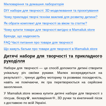
Миловаріння та домашня лабораторія
DIY набори для творчості: 3D моделювання та проєктування
Чому прикладні творчі техніки важливі для розвитку дитини?
Як обрати комплект для творчості за віком та статтю?
Чому купити товари для творчості вигідно в Mamaliuk.store
Бренди, що надихають
FAQ Часті питання про товари для творчості
Що кажуть батьки про товари для творчості в Mamaliuk.store
Дитячі набори для творчості та прикладного
рукоділля
Набори для творчості — це спосіб допомогти дитині створити
унікальну річ своїми руками. Малюк зосереджується на
результаті✨, тренує дрібну моторику та розвиває посидючість,
навіть не помічаючи, як гра перетворюється на серйозне
захоплення.
У Mamaliuk.store можна купити дитячі набори для творчості з
гіпсу🧱, бісеру💎, миловаріння🧼, 3D ручки та кінетичний пісок
з доставкою по всій Україні.