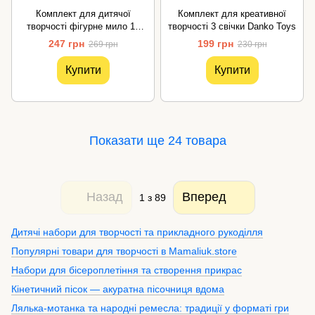
Комплект для дитячої
Комплект для креативної
творчості фігурне мило 12
творчості 3 свічки Danko Toys
фігурок Danko Toys
247 грн
199 грн
269 грн
230 грн
Купити
Купити
Показати ще 24 товара
Назад
Вперед
1
з 89
Дитячі набори для творчості та прикладного рукоділля
Популярні товари для творчості в Mamaliuk.store
Набори для бісероплетіння та створення прикрас
Кінетичний пісок — акуратна пісочниця вдома
Лялька-мотанка та народні ремесла: традиції у форматі гри