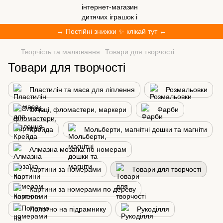
→ Постійні знижки ✨ клікай тут ←
Творчість та малювання
Товари для творчості
Товари для творчості
Пластилін та маса для ліплення
Розмальовки
Олівці, фломастери, маркери
Фарби
Крейда
Мольберти, магнітні дошки та магніти
Алмазна мозаїка по номерам
Картини за номерами
Товари для творчості
Картини за номерами по дереву
Полотно на підрамнику
Рукоділля