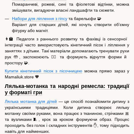
Помаранчеві, рожеві, сині та фіолетові відтінки, можна
змішувати, вигадуючи власні ландшафти та сюжети.
Набори для ліплення з гіпсу
та барельєфи 🧩
Варіант для старших дітей, які хочуть створити об’ємну
фігурку або магніт.
👩‍🏫 Педагоги з раннього розвитку та фахівці із сенсорної
інтеграції часто використовують кінетичний пісок і ліплення у
заняттях з дітьми. Такі матеріали допомагають тренувати рухи
рук 🤲, заспокоюють 🧘‍♀️ та формують відчуття форми й
простору 🧩.
Купити кінетичний пісок з пісочницею
можна прямо зараз у
Mamaliuk.store 🧡
Лялька-мотанка та народні ремесла: традиції
у форматі гри
Лялька мотанка для дітей
— це спосіб познайомити дитину з
українськими традиціями. Коли дитина створює ляльку
мотанку своїми руками, вона працює з тканиною, стрічками 🎀
та вузликами🧵, крок за кроком формуючи образ. Процес
проходить без голок і складних інструментів ✋, тому підходить
навіть для найменших.