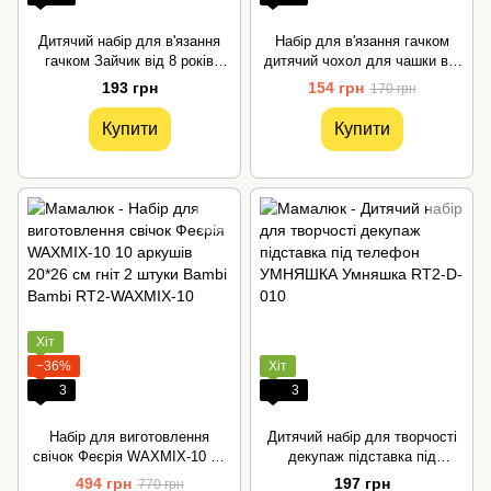
Дитячий набір для в'язання
Набір для в'язання гачком
гачком Зайчик від 8 років
дитячий чохол для чашки від
УМНЯШКА
8 років УМНЯШКА
193 грн
154 грн
170 грн
Купити
Купити
Хіт
−36%
Хіт
3
3
Набір для виготовлення
Дитячий набір для творчості
свічок Феєрія WAXMIX-10 10
декупаж підставка під
аркушів 20*26 см гніт 2 штуки
телефон УМНЯШКА
494 грн
197 грн
770 грн