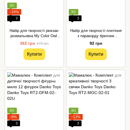
Хіт
−24%
Хіт
3
3
Набір для творчості рюкзак-
Набір для творчості плетіння
розмальовка My Color Owl-
з паракорду брелоки
Bag Danko Toys
різнобарвний УМНЯШКА
362 грн
92 грн
475 грн
Купити
Купити
Хіт
Хіт
−8%
−13%
3
3