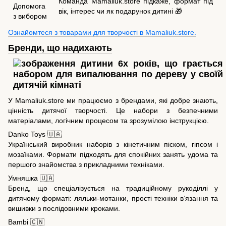
Команда Mamaliuk.store підкаже, формат під
Допомога
вік, інтерес чи як подарунок дитині 🎁
з вибором
Ознайомтеся з товарами для творчості в Mamaliuk.store.
Бренди, що надихають
У Mamaliuk.store ми працюємо з брендами, які добре знають,
цінність дитячої творчості. Це набори з безпечними
матеріалами, логічним процесом та зрозумілою інструкцією.
Danko Toys 🇺🇦
Український виробник наборів з кінетичним піском, гіпсом і
мозаїками. Формати підходять для спокійних занять удома та
першого знайомства з прикладними техніками.
Умняшка 🇺🇦
Бренд, що спеціалізується на традиційному рукоділлі у
дитячому форматі: ляльки-мотанки, прості техніки в’язання та
вишивки з послідовними кроками.
Bambi 🇨🇳