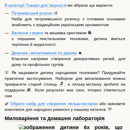
В категорії Товари для творчост
і ми зібрали ще варіанти:
Петриківський розпис
🎨
Набір для петриківського розпису з готовими основами
знайомить з традиційним українським орнаментом
Валяння з вовни
та вишивка хрестиком 🧶
з першими текстильними техніками, дитина вчиться
терпінню й акуратності.
Декупаж і випалювання по дереву
🔥
Класичні напрями створення декоративних речей, для
дому та профільних гуртків.
💡 Як зацікавити дитину народними техніками? Придумайте
практичне застосування. Набором для випалювання можна
прикрасити старий стілець 🪑, а ляльку-мотанку зробити на
подарунок 🎁. Коли результат має сенс, інтерес з’являється
сам.
🌿
Обрати набір для створення ляльки-мотанки
або замовити
комплекти для народних ремесел у нашому каталозі.
💛
Миловаріння та домашня лабораторія