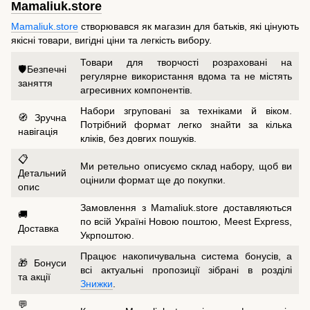
Mamaliuk.store
Mamaliuk.store
створювався як магазин для батьків, які цінують
якісні товари, вигідні ціни та легкість вибору.
Товари для творчості розраховані на
🛡️Безпечні
регулярне використання вдома та не містять
заняття
агресивних компонентів.
Набори згруповані за техніками й віком.
🧭Зручна
Потрібний формат легко знайти за кілька
навігація
кліків, без довгих пошуків.
📋
Ми ретельно описуємо склад набору, щоб ви
Детальний
оцінили формат ще до покупки.
опис
Замовлення з Mamaliuk.store доставляються
🚚
по всій Україні Новою поштою, Meest Express,
Доставка
Укрпоштою.
Працює накопичувальна система бонусів, а
🎁Бонуси
всі актуальні пропозиції зібрані в розділі
та акції
Знижки
.
💬