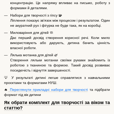
концентрацію. Це напряму впливає на письмо, роботу з
формами й деталями.
Набори для творчості з гіпсу 🧩
Ліплення показує зв’язок між процесом і результатом. Один
не акуратний рух і фігурка не буде така, як на коробці.
Миловаріння для дітей 🧼
Дає перший досвід створення корисної речі. Коли мило
використовують або дарують, дитина бачить цінність
власної роботи.
Лялька мотанка для дітей 🌿
Створення ляльки мотанки своїми руками знайомить із
роботою з тканиною та формою. Такий досвід розвиває
посидючість і відчуття завершеності.
💡 У результаті дитині легше справлятися з навчальними
проєктами та форматами НУШ.
🔥
Переглянути прикладні набори для творчості
та підібрати
формат під вік дитини
Як обрати комплект для творчості за віком та
статтю?