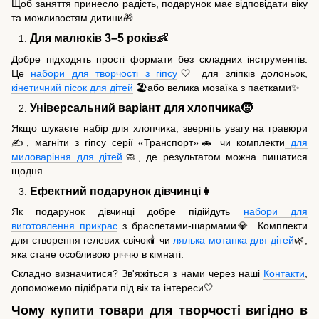
Щоб заняття принесло радість, подарунок має відповідати віку
та можливостям дитини🎁
Для малюків 3–5 років👶
Добре підходять прості формати без складних інструментів.
Це
набори для творчості з гіпсу
🤍 для зліпків долоньок,
кінетичний пісок для дітей
🏖️або велика мозаїка з паєтками✨
Універсальний варіант для хлопчика🧒
Якщо шукаєте набір для хлопчика, зверніть увагу на гравюри
✍️, магніти з гіпсу серії «Транспорт»🚗 чи комплекти
для
миловаріння для дітей
🧼, де результатом можна пишатися
щодня.
Ефектний подарунок дівчинці👧
Як подарунок дівчинці добре підійдуть
набори для
виготовлення прикрас
з браслетами-шармами💎. Комплекти
для створення гелевих свічок🕯️ чи
лялька мотанка для дітей
🌿,
яка стане особливою річчю в кімнаті.
Складно визначитися? Зв'яжіться з нами через наші
Контакти
,
допоможемо підібрати під вік та інтереси🤍
Чому купити товари для творчості вигідно в