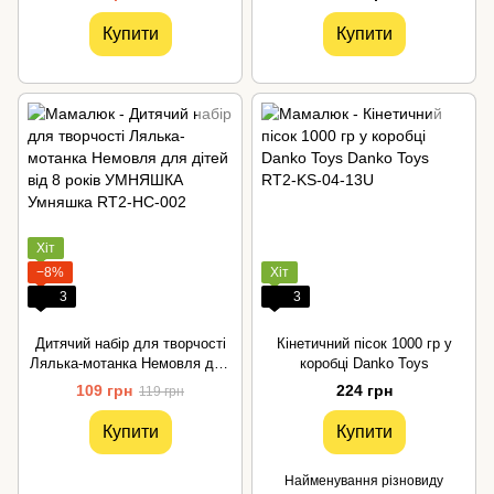
Bambi
Купити
Купити
Хіт
−8%
Хіт
3
3
Дитячий набір для творчості
Кінетичний пісок 1000 гр у
Лялька-мотанка Немовля для
коробці Danko Toys
дітей від 8 років УМНЯШКА
109 грн
224 грн
119 грн
Купити
Купити
Найменування різновиду