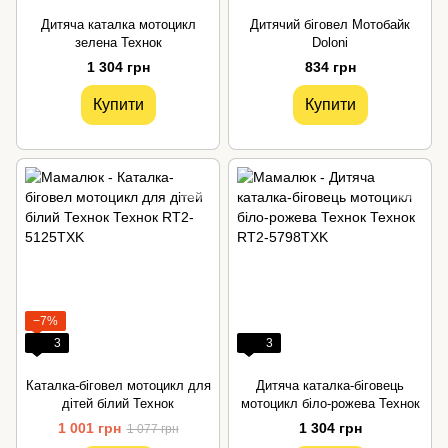
Дитяча каталка мотоцикл
Дитячий біговел Мотобайк
зелена Технок
Doloni
1 304 грн
834 грн
Купити
Купити
−7%
3
3
Каталка-біговел мотоцикл для
Дитяча каталка-біговець
дітей білий Технок
мотоцикл біло-рожева Технок
1 001 грн
1 304 грн
1 077 грн