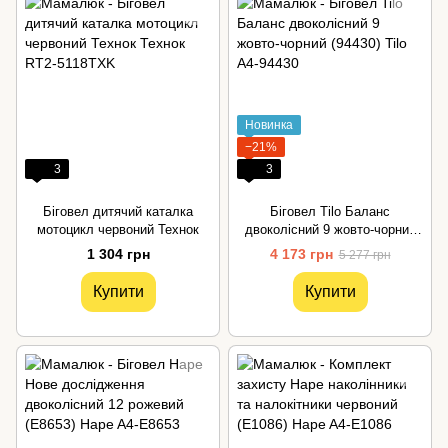
Новинка
−21%
3
3
Біговел дитячий каталка
Біговел Tilo Баланс
мотоцикл червоний Технок
двоколісний 9 жовто-чорний
(94430)
1 304 грн
4 173 грн
5 277 грн
Купити
Купити