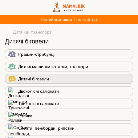
→ Постійні знижки ✨ клікай тут ←
Дитячий транспорт
Дитячі біговели
Іграшки-стрибунці
Дитячі машинки-каталки, толокари
Дитячі біговели
Двоколісні cамокати
Триколісні cамокати
Ролики
Скейти, пеніборди, рипстіки