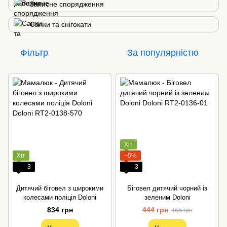
Захисне спорядження
Санки та снігокати
Фільтр
За популярністю
Хіт
Хіт
−5%
3
3
Дитячий біговел з широкими
Біговел дитячий чорний із
колесами поліція Doloni
зеленим Doloni
834 грн
444 грн
465 грн