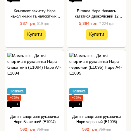
Комплект захисту Hape
Біговел Hape Навчись
наколінники та налокітники
кататися двоколісний 12
жовтий (E1087)
зелений (E1090)
387 грн
5 364 грн
519 грн
7 224 грн
Купити
Купити
Новинка
Новинка
−26%
−26%
3
3
Дитячі спортивні рукавички
Дитячі спортивні рукавички
Hape блакитний (E1094)
Hape червоний (E1095)
562 грн
562 грн
756 грн
756 грн