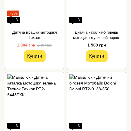
−7%
3
3
Дитяча іграшка мотоцикл
Дитяча каталка-біговець
Технок
мотоцикл музичний чорно-
салатовий Технок
1 304 грн
1 569 грн
1 407 грн
Купити
Купити
3
3