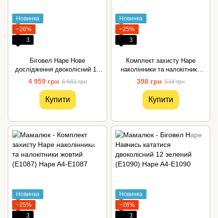
Новинка
Новинка
−26%
−25%
3
3
Біговел Hape Нове
Комплект захисту Hape
дослідження двоколісний 12
наколінники та налокітники
рожевий (E8653)
червоний (E1086)
4 959 грн
398 грн
6 681 грн
534 грн
Купити
Купити
Новинка
Новинка
−25%
−26%
3
3