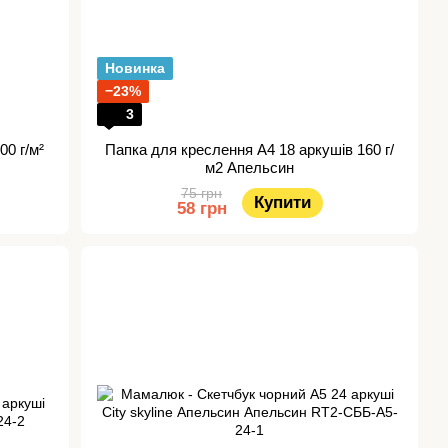
Новинка
−23%
3
00 г/м²
Папка для креслення А4 18 аркушів 160 г/
м2 Апельсин
75 грн
Купити
58 грн