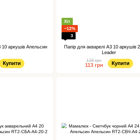
Хіт
−12%
3
3 10 аркушів Апельсин
Папір для акварелі А3 10 аркушів 2
Leader
128 грн
Купити
Купити
113 грн