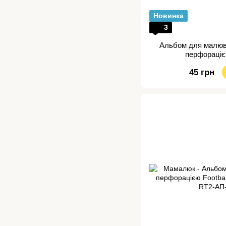
Новинка
3
Альбом для малюв
перфораці
45 грн