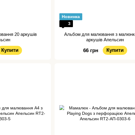
Новинка
3
вання 20 аркушів
Альбом для малювання з малюнк
льсин
аркушів Апельсин
Купити
Купити
66 грн