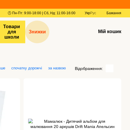
Укр
Рус
Бажання
Товари
Мій кошик
для
Знижки
школи
вше
спочатку дорожчі
за назвою
Відображення: