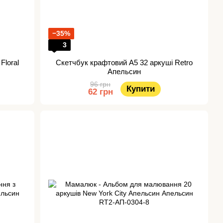
−35%
3
Floral
Скетчбук крафтовий А5 32 аркуші Retro
Апельсин
96 грн
Купити
62 грн