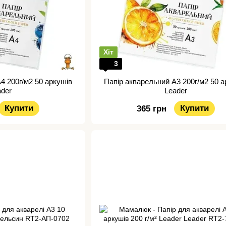
Хіт
3
А4 200г/м2 50 аркушів
Папір акварельний А3 200г/м2 50 а
ader
Leader
Купити
Купити
365 грн