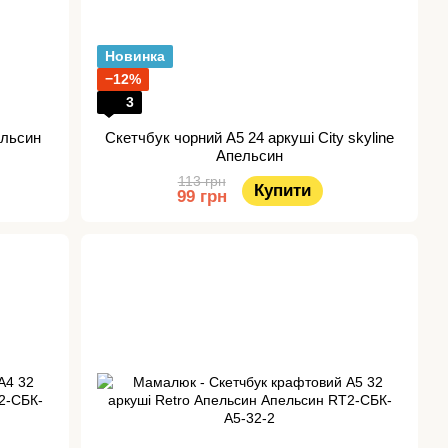
Новинка
−12%
3
ельсин
Скетчбук чорний А5 24 аркуші City skyline
Апельсин
113 грн
Купити
99 грн