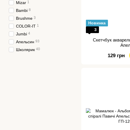
1
Mizar
8
Bambi
3
Brushme
Новинка
1
COLOR-IT
3
4
Jumbi
Скетчбук акварел
93
Апельсин
Апе
40
Школярик
129 грн