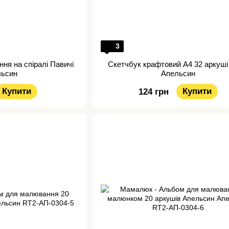
3
ня на спіралі Павичі
Скетчбук крафтовий А4 32 аркуші 
льсин
Апельсин
Купити
Купити
124 грн