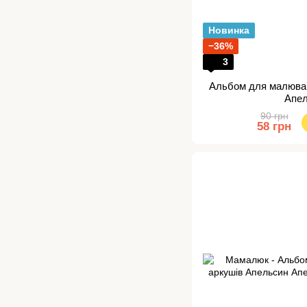
Новинка
−36%
3
Альбом для малюван
Апе
90 грн
58 грн