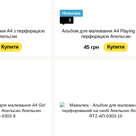
Новинка
3
ня А4 з перфорацією
Альбом для малювання A4 Playing
Апельсин
перфорацією Апельсин
Купити
Купити
45 грн