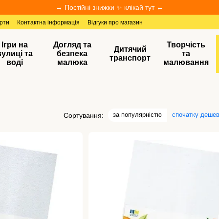
→ Постійні знижки ✨ клікай тут ←
ерти
Контактна інформація
Відгуки про магазин
Ігри на
Догляд та
Творчість
Дитячий
вулиці та
безпека
та
транспорт
воді
малюка
малювання
за популярністю
спочатку деше
Сортування: