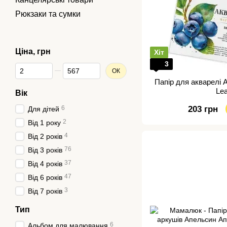
Рюкзаки та сумки
Ціна, грн
Хіт
3
Від Ціна, грн
До Ціна, грн
ОК
Папір для акварелі 
Le
Вік
6
203 грн
Для дітей
2
Від 1 року
4
Від 2 років
76
Від 3 років
37
Від 4 років
47
Від 6 років
3
Від 7 років
Тип
6
Альбом для малювання