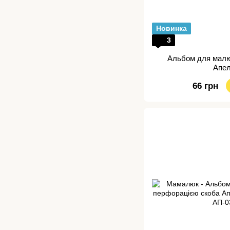
Новинка
3
Альбом для малю
Апе
66 грн