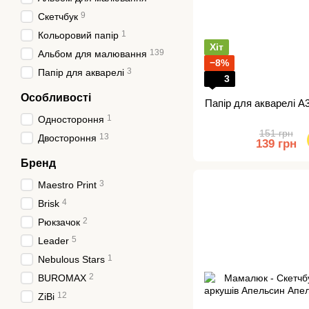
9
Скетчбук
1
Кольоровий папір
Хіт
139
Альбом для малювання
−8%
3
Папір для акварелі
3
Особливості
Папір для акварелі А
1
Одностороння
151 грн
13
Двостороння
139 грн
Бренд
3
Maestro Print
4
Brisk
2
Рюкзачок
5
Leader
1
Nebulous Stars
2
BUROMAX
12
ZiBi