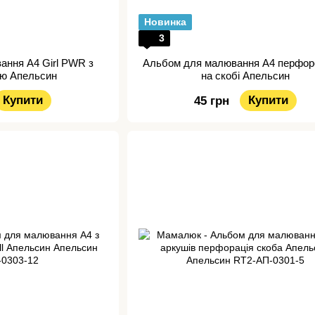
Новинка
3
ання A4 Girl PWR з
Альбом для малювання A4 перфор
єю Апельсин
на скобі Апельсин
Купити
Купити
45 грн