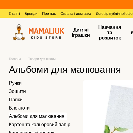
Перейти к основному контенту
Статті
Бренди
Про нас
Оплата і доставка
Договір публічної оф
Навчання
Дитячі
та
іграшки
розвиток
Головна
Товари для школи
Альбоми для малювання
Ручки
Зошити
Папки
Блокноти
Альбоми для малювання
Картон та кольоровий папір
Канцелярські товари