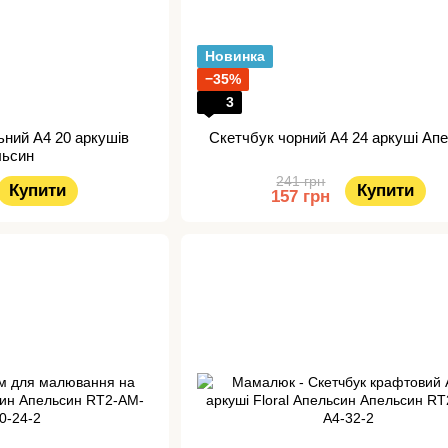
Новинка
−35%
3
ьний А4 20 аркушів
Скетчбук чорний А4 24 аркуші Ап
льсин
241 грн
Купити
Купити
157 грн