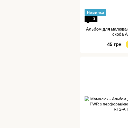
Новинка
3
Альбом для малюван
скоба 
45 грн