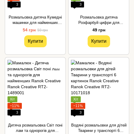
3
3
Розмальовка дитяча Кумедні
Розмальовка дитяча
машинки для найменших
Розфарбуй цифри для
Ranok Creative
малюків Ranok Creative
54 грн
49 грн
59 грн
Купити
Купити
Хіт
Хіт
−11%
−11%
3
3
Дитяча розмальовка Світ поні
Водяні розмальовки для дітей
лам та однорогів для
Тварини у транспорті 6