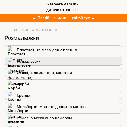
→ Постійні знижки ✨ клікай тут ←
Творчість та малювання
Розмальовки
Пластилін та маса для ліплення
Розмальовки
Олівці, фломастери, маркери
Фарби
Крейда
Мольберти, магнітні дошки та магніти
Алмазна мозаїка по номерам