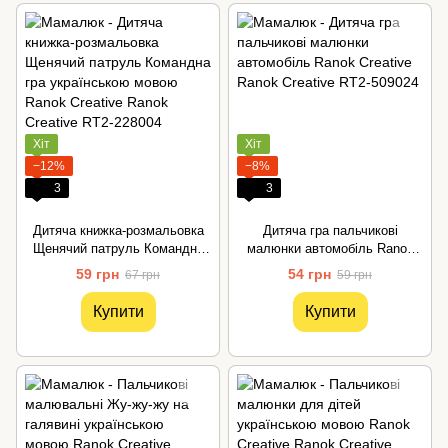
Хіт
Хіт
−12%
−8%
3
3
Дитяча книжка-розмальовка
Дитяча гра пальчикові
Щенячий патруль Командна
малюнки автомобіль Ranok
гра українською мовою Ranok
Creative
59 грн
54 грн
67 грн
59 грн
Creative
Купити
Купити