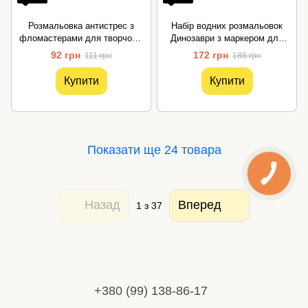
Розмальовка антистрес з
Набір водних розмальовок
фломастерами для творчості
Динозаври з маркером для
Danko Toys
води DoDo Toys
92 грн
172 грн
111 грн
188 грн
Купити
Купити
Показати ще 24 товара
Назад
Вперед
1
з 37
+380 (99) 138-86-17