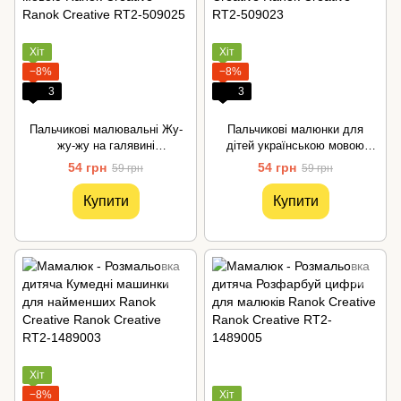
Хіт
Хіт
−8%
−8%
3
3
Пальчикові малювальні Жу-
Пальчикові малюнки для
жу-жу на галявині
дітей українською мовою
українською мовою Ranok
Ranok Creative
54 грн
54 грн
59 грн
59 грн
Creative
Купити
Купити
Хіт
−8%
Хіт