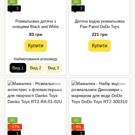
Хіт
Хіт
3
3
Розмальовка дитяча з
Дитяча водна розмальовка
олівцями Black and White
Paw Patrol DoDo Toys
Апельсин
83 грн
221 грн
Купити
Купити
Найменування різновиду
Вид 1
Вид 2
Вид 3
Хіт
Хіт
−17%
−9%
3
3