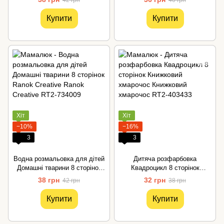
42 грн
40 грн
Купити
Купити
Хіт
Хіт
−10%
−16%
3
3
Водна розмальовка для дітей
Дитяча розфарбовка
Домашні тварини 8 сторінок
Квадроцикл 8 сторінок
Ranok Creative
Книжковий хмарочос
38 грн
32 грн
42 грн
38 грн
Купити
Купити