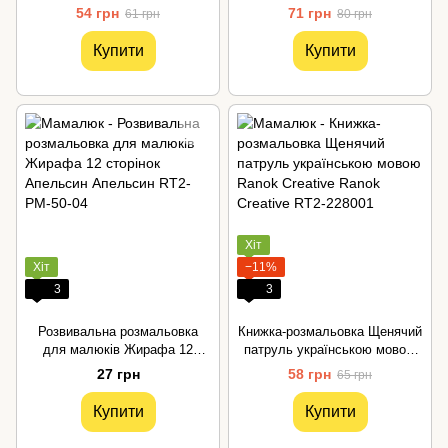
найменших Ranok Creative
картинок Ranok Creative
54 грн
71 грн
61 грн
80 грн
Купити
Купити
Хіт
Хіт
−11%
3
3
Розвивальна розмальовка
Книжка-розмальовка Щенячий
для малюків Жирафа 12
патруль українською мовою
сторінок Апельсин
Ranok Creative
27 грн
58 грн
65 грн
Купити
Купити