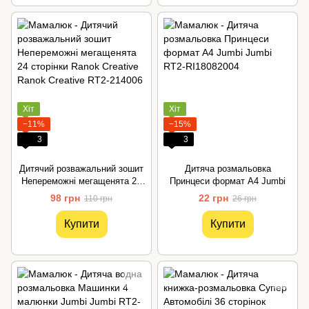
Хіт
Хіт
−11%
−15%
3
3
Дитячий розважальний зошит
Дитяча розмальовка
Непереможні мегащенята 24
Принцеси формат А4 Jumbi
сторінки Ranok Creative
98 грн
22 грн
110 грн
26 грн
Купити
Купити