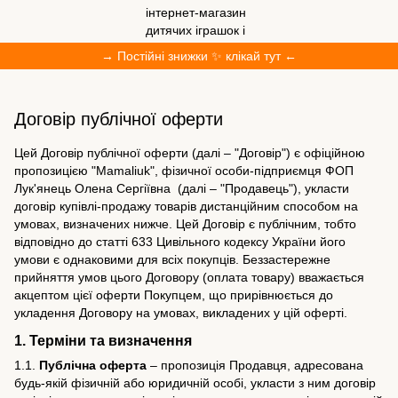
→ Постійні знижки ✨ клікай тут ←
Договір публічної оферти
Цей Договір публічної оферти (далі – "Договір") є офіційною
пропозицією "Mamaliuk", фізичної особи-підприємця ФОП
Лук'янець Олена Сергіївна (далі – "Продавець"), укласти
договір купівлі-продажу товарів дистанційним способом на
умовах, визначених нижче. Цей Договір є публічним, тобто
відповідно до статті 633 Цивільного кодексу України його
умови є однаковими для всіх покупців. Беззастережне
прийняття умов цього Договору (оплата товару) вважається
акцептом цієї оферти Покупцем, що прирівнюється до
укладення Договору на умовах, викладених у цій оферті.
1. Терміни та визначення
1.1.
Публічна оферта
– пропозиція Продавця, адресована
будь-якій фізичній або юридичній особі, укласти з ним договір