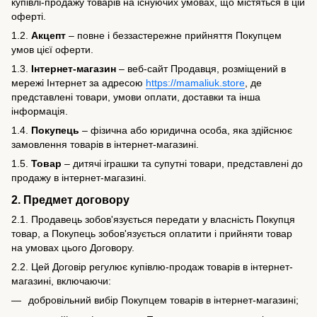
купівлі-продажу товарів на існуючих умовах, що містяться в цій
оферті.
1.2.
Акцепт
– повне і беззастережне прийняття Покупцем
умов цієї оферти.
1.3.
Інтернет-магазин
– веб-сайт Продавця, розміщений в
мережі Інтернет за адресою
https://mamaliuk.store
, де
представлені товари, умови оплати, доставки та інша
інформація.
1.4.
Покупець
– фізична або юридична особа, яка здійснює
замовлення товарів в інтернет-магазині.
1.5.
Товар
– дитячі іграшки та супутні товари, представлені до
продажу в інтернет-магазині.
2. Предмет договору
2.1. Продавець зобов'язується передати у власність Покупця
товар, а Покупець зобов'язується оплатити і прийняти товар
на умовах цього Договору.
2.2. Цей Договір регулює купівлю-продаж товарів в інтернет-
магазині, включаючи:
добровільний вибір Покупцем товарів в інтернет-магазині;