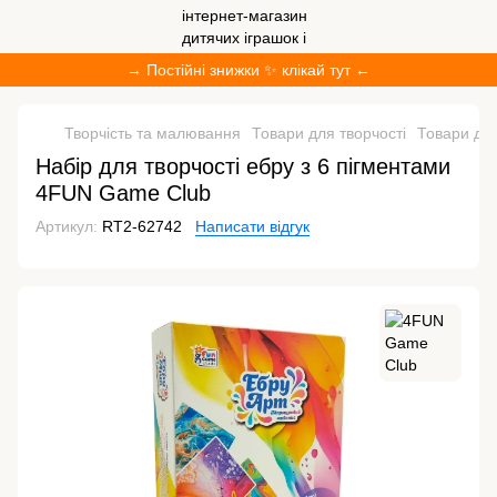
→ Постійні знижки ✨ клікай тут ←
Творчість та малювання
Товари для творчості
Товари дл
Набір для творчості ебру з 6 пігментами
4FUN Game Club
Артикул:
RT2-62742
Написати відгук