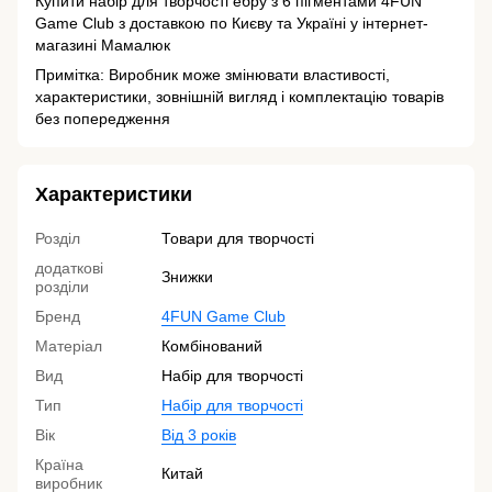
Купити набір для творчості ебру з 6 пігментами 4FUN
Game Club з доставкою по Києву та Україні у інтернет-
магазині Мамалюк
Примітка: Виробник може змінювати властивості,
характеристики, зовнішній вигляд і комплектацію товарів
без попередження
Характеристики
Розділ
Товари для творчості
додаткові
Знижки
розділи
Бренд
4FUN Game Club
Матеріал
Комбінований
Вид
Набір для творчості
Тип
Набір для творчості
Вік
Від 3 років
Країна
Китай
виробник