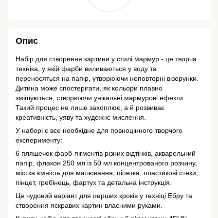
Опис
Набір для створення картини у стилі мармур - це творча
техніка, у якій фарби виливаються у воду та
переносяться на папір, утворюючи неповторні візерунки.
Дитина може спостерігати, як кольори плавно
змішуються, створюючи унікальні мармурові ефекти.
Такий процес не лише захоплює, а й розвиває
креативність, уяву та художнє мислення.
У наборі є все необхідне для повноцінного творчого
експерименту:
6 пляшечок фарб-пігментів різних відтінків, акварельний
папір, флакон 250 мл із 50 мл концентрованого розчину,
містка ємність для малювання, піпетка, пластикові стеки,
пінцет, гребінець, фартух та детальна інструкція.
Це чудовий варіант для перших кроків у техніці Ебру та
створення яскравих картин власними руками.