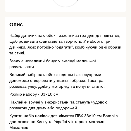
Опис
Набір дитячих наклейок - захоплива гра для для дівчаток,
щоб розвивати фантазію та творчість. У наборі є три
дівчинки, яких потрібно "одягати", комбінуючи різні образи
та стилі.
Ззаду є невеликий бонус у вигляді маленької
розмальовки.
Великий вибір наклейок з одягом і аксесуарами
допоможе створювати унікальні образи. Така гра
розвиває уяву, дрібну моторику та почуття стилю.
Розмір набору - 33×10 см.
Наклейки зручні у використанні та стануть чудовою
розвагою для дому або подорожей.
Купити набір наліпок для дівчаток ПВХ 33х10 см Bambi з
доставкою по Києву та Україні у інтернет-магазині
Мамалюк