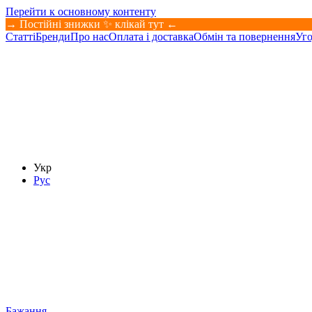
Перейти к основному контенту
→ Постійні знижки ✨ клікай тут ←
Статті
Бренди
Про нас
Оплата і доставка
Обмін та повернення
Уго
Укр
Рус
Бажання