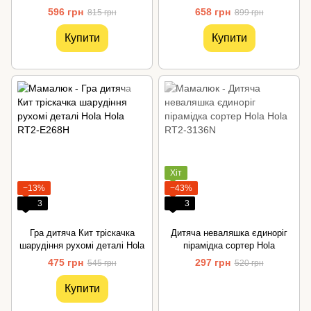
їздить українською мовою
Hola
596 грн
658 грн
815 грн
899 грн
Hola
Купити
Купити
Хіт
−13%
−43%
3
3
Гра дитяча Кит тріскачка
Дитяча неваляшка єдиноріг
шарудіння рухомі деталі Hola
пірамідка сортер Hola
475 грн
297 грн
545 грн
520 грн
Купити