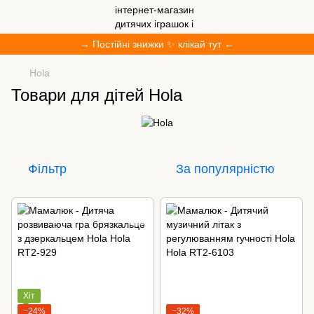
→ Постійні знижки ✨ клікай тут ←
Hola
Товари для дітей Hola
Фільтр
За популярністю
Хіт
−24%
−32%