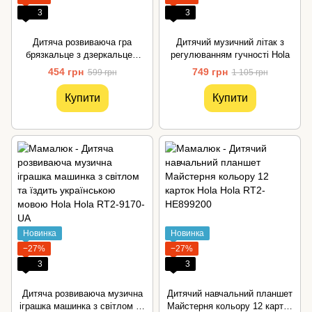
3
3
Дитяча розвиваюча гра
Дитячий музичний літак з
брязкальце з дзеркальцем
регулюванням гучності Hola
Hola
454 грн
749 грн
599 грн
1 105 грн
Купити
Купити
Новинка
Новинка
−27%
−27%
3
3
Дитяча розвиваюча музична
Дитячий навчальний планшет
іграшка машинка з світлом та
Майстерня кольору 12 карток