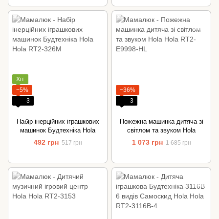
Хіт
−5%
−36%
3
3
Набір інерційних іграшкових
Пожежна машинка дитяча зі
машинок Будтехніка Hola
світлом та звуком Hola
492 грн
1 073 грн
517 грн
1 685 грн