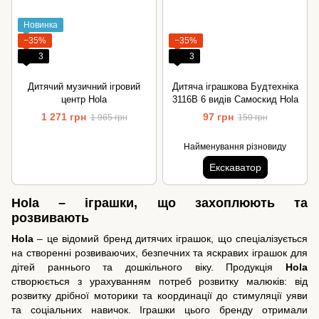
Новинка
−35%
−35%
3
3
Дитячий музичний ігровий
Дитяча іграшкова Будтехніка
центр Hola
3116B 6 видів Самоскид Hola
1 271 грн
97 грн
1 965 грн
150 грн
Найменування різновиду
Екскаватор
Hola – іграшки, що захоплюють та
розвивають
Hola
– це відомий бренд дитячих іграшок, що спеціалізується
на створенні розвиваючих, безпечних та яскравих іграшок для
дітей раннього та дошкільного віку. Продукція
Hola
створюється з урахуванням потреб розвитку малюків: від
розвитку дрібної моторики та координації до стимуляції уяви
та соціальних навичок. Іграшки цього бренду отримали