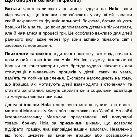
Батьки
часто залишають позитивні відгуки на
Hola
: вони
відзначають, що іграшки приваблюють увагу дітей завдяки
своїй яскравості та функціональності. Зокрема, батьки цінують
іграшки Hola за те, що вони допомагають дітям не тільки грати,
але й навчатися в процесі гри. Це особливо важливо для дітей
раннього віку, адже через гру вони активно пізнають світ і
засвоюють нові знання.
Психологи та фахівці
з дитячого розвитку також відзначають
позитивний вплив іграшок Hola. На їхню думку, інтерактивні
іграшки та конструктори цього бренду чудово підходять для
стимуляції пізнавальних процесів у дітей, таких як увага,
пам’ять та логічне мислення. Експерти наголошують на тому,
що іграшки, які мотивують дітей взаємодіяти з оточенням та
ставити запитання, можуть сприяти їхній соціальній адаптації
та комунікативним навичкам.
Доступні іграшки
Hola
тепер легко можна купити в інтернет-
магазині Мамалюк у Києві або з доставкою по Україні. На сайті
інтернет-магазину Мамалюк представлені всі популярні
товари бренду Hola за приємними цінами, що дозволяє
підібрати іграшку, яка відповідає вашим вимогам. Незалежно
від того, шукаєте ви музичну іграшку або розвиваючий