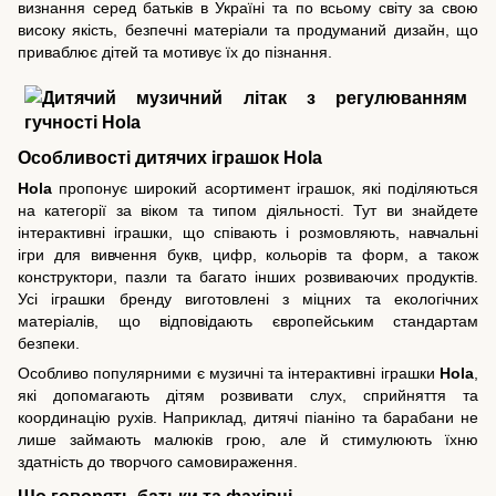
визнання серед батьків в Україні та по всьому світу за свою
високу якість, безпечні матеріали та продуманий дизайн, що
приваблює дітей та мотивує їх до пізнання.
Особливості дитячих іграшок Hola
Hola
пропонує широкий асортимент іграшок, які поділяються
на категорії за віком та типом діяльності. Тут ви знайдете
інтерактивні іграшки, що співають і розмовляють, навчальні
ігри для вивчення букв, цифр, кольорів та форм, а також
конструктори, пазли та багато інших розвиваючих продуктів.
Усі іграшки бренду виготовлені з міцних та екологічних
матеріалів, що відповідають європейським стандартам
безпеки.
Особливо популярними є музичні та інтерактивні іграшки
Hola
,
які допомагають дітям розвивати слух, сприйняття та
координацію рухів. Наприклад, дитячі піаніно та барабани не
лише займають малюків грою, але й стимулюють їхню
здатність до творчого самовираження.
Що говорять батьки та фахівці