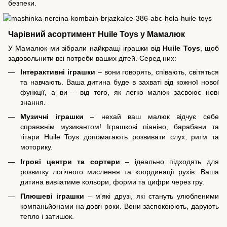
безпеки.
Чарівний асортимент Huile Toys у Мамалюк
У Мамалюк ми зібрали найкращі іграшки від
Huile Toys
, щоб
задовольнити всі потреби ваших дітей. Серед них:
Інтерактивні іграшки
– вони говорять, співають, світяться
та навчають. Ваша дитина буде в захваті від кожної нової
функції, а ви – від того, як легко малюк засвоює нові
знання.
Музичні іграшки
– нехай ваш малюк відчує себе
справжнім музикантом! Іграшкові піаніно, барабани та
гітари Huile Toys допомагають розвивати слух, ритм та
моторику.
Ігрові центри та сортери
– ідеально підходять для
розвитку логічного мислення та координації рухів. Ваша
дитина вивчатиме кольори, форми та цифри через гру.
Плюшеві іграшки
– м'які друзі, які стануть улюбленими
компаньйонами на довгі роки. Вони заспокоюють, дарують
тепло і затишок.