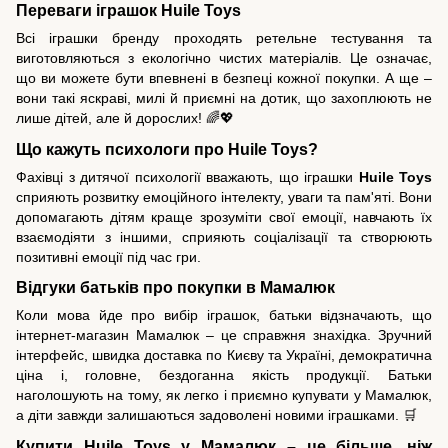
Переваги іграшок Huile Toys
Всі іграшки бренду проходять ретельне тестування та
виготовляються з екологічно чистих матеріалів. Це означає,
що ви можете бути впевнені в безпеці кожної покупки. А ще –
вони такі яскраві, милі й приємні на дотик, що захоплюють не
лише дітей, але й дорослих! 🌈💖
Що кажуть психологи про Huile Toys?
Фахівці з дитячої психології вважають, що іграшки
Huile Toys
сприяють розвитку емоційного інтелекту, уваги та пам'яті. Вони
допомагають дітям краще зрозуміти свої емоції, навчають їх
взаємодіяти з іншими, сприяють соціалізації та створюють
позитивні емоції під час гри.
Відгуки батьків про покупки в Мамалюк
Коли мова йде про вибір іграшок, батьки відзначають, що
інтернет-магазин Мамалюк – це справжня знахідка. Зручний
інтерфейс, швидка доставка по Києву та Україні, демократична
ціна і, головне, бездоганна якість продукції. Батьки
наголошують на тому, як легко і приємно купувати у Мамалюк,
а діти завжди залишаються задоволені новими іграшками. 🛒
Купити Huile Toys у Мамалюк – це більше, ніж