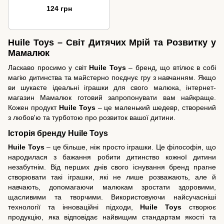
124 грн
Huile Toys – Світ Дитячих Мрій та Розвитку у
Мамалюк
Ласкаво просимо у світ
Huile Toys
– бренд, що втілює в собі
магію дитинства та майстерно поєднує гру з навчанням. Якщо
ви шукаєте ідеальні іграшки для свого малюка, інтернет-
магазин Мамалюк готовий запропонувати вам найкраще.
Кожен продукт
Huile Toys
– це маленький шедевр, створений
з любов'ю та турботою про розвиток вашої дитини.
Історія бренду Huile Toys
Huile Toys
– це більше, ніж просто іграшки. Це філософія, що
народилася з бажання робити дитинство кожної дитини
незабутнім. Від перших днів свого існування бренд прагне
створювати такі іграшки, які не лише розважають, але й
навчають, допомагаючи малюкам зростати здоровими,
щасливими та творчими. Використовуючи найсучасніші
технології та інноваційні підходи,
Huile Toys
створює
продукцію, яка відповідає найвищим стандартам якості та