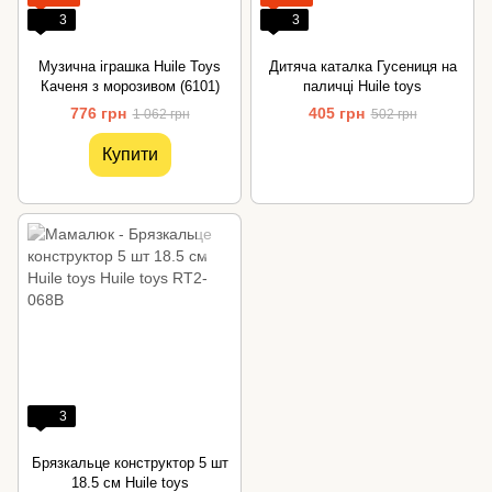
3
3
Музична іграшка Huile Toys
Дитяча каталка Гусениця на
Каченя з морозивом (6101)
паличці Huile toys
776 грн
405 грн
1 062 грн
502 грн
Купити
3
Брязкальце конструктор 5 шт
18.5 см Huile toys