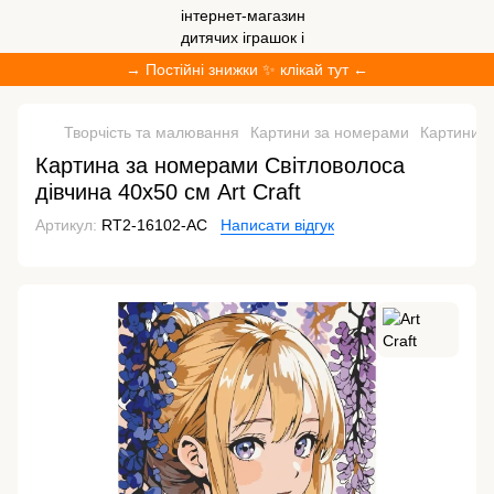
→ Постійні знижки ✨ клікай тут ←
Творчість та малювання
Картини за номерами
Картини з
Картина за номерами Світловолоса
дівчина 40х50 см Art Craft
Артикул:
RT2-16102-AC
Написати відгук