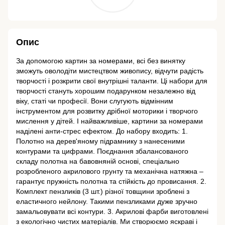
Опис
За допомогою картин за номерами, всі без винятку
зможуть оволодіти мистецтвом живопису, відчути радість
творчості і розкрити свої внутрішні таланти. Ці набори для
творчості стануть хорошим подарунком незалежно від
віку, статі чи професії. Вони слугують відмінним
інструментом для розвитку дрібної моторики і творчого
мислення у дітей. І найважливіше, картини за номерами
наділені анти-стрес ефектом. До набору входить: 1.
Полотно на дерев'яному підрамнику з нанесеними
контурами та цифрами. Поєднання збалансованого
складу полотна на бавовняній основі, спеціально
розробленого акрилового грунту та механічна натяжна –
гарантує пружність полотна та стійкість до провисання. 2.
Комплект пензликів (3 шт.) різної товщини зроблені з
еластичного нейлону. Такими пензликами дуже зручно
замальовувати всі контури. 3. Акрилові фарби виготовлені
з екологічно чистих матеріалів. Ми створюємо яскраві і