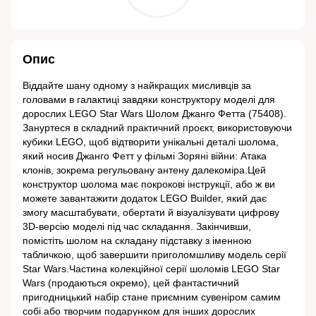
Опис
Віддайте шану одному з найкращих мисливців за
головами в галактиці завдяки конструктору моделі для
дорослих LEGO Star Wars Шолом Джанго Фетта (75408).
Зануртеся в складний практичний проєкт, використовуючи
кубики LEGO, щоб відтворити унікальні деталі шолома,
який носив Джанго Фетт у фільмі Зоряні війни: Атака
клонів, зокрема регульовану антену далекоміра.Цей
конструктор шолома має покрокові інструкції, або ж ви
можете завантажити додаток LEGO Builder, який дає
змогу масштабувати, обертати й візуалізувати цифрову
3D-версію моделі під час складання. Закінчивши,
помістіть шолом на складану підставку з іменною
табличкою, щоб завершити приголомшливу модель серії
Star Wars.Частина колекційної серії шоломів LEGO Star
Wars (продаються окремо), цей фантастичний
пригодницький набір стане приємним сувеніром самим
собі або творчим подарунком для інших дорослих