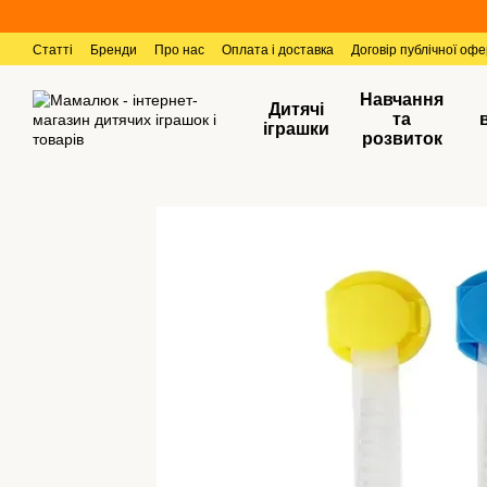
Перейти к основному контенту
Статті
Бренди
Про нас
Оплата і доставка
Договір публічної оф
Навчання
Дитячі
та
іграшки
розвиток