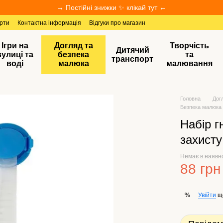
→ Постійні знижки ✨ клікай тут ←
ерти
Контактна інформація
Відгуки про магазин
Ігри на
Догляд та
Творчість
Дитячий
вулиці та
безпека
та
транспорт
воді
малюка
малювання
Головна
Дог
Безпека малюка
Набір г
захисту
Немає в наявн
88 грн
Увійти
щ
%