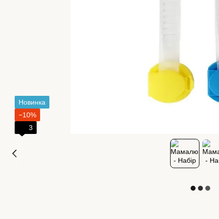
Новинка
−10%
3