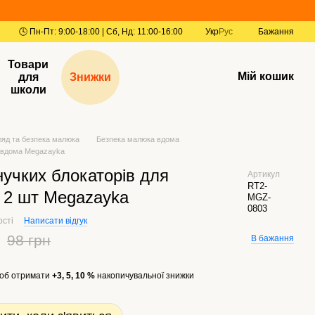
Укр
Рус
Бажання
Товари
Мій кошик
для
Знижки
школи
ляд та безпека малюка
Безпека малюка вдома
 вдома Megazayka
нучких блокаторів для
Артикул
RT2-
 2 шт Megazayka
MGZ-
0803
ості
Написати відгук
98 грн
В бажання
об отримати
+3, 5, 10 %
накопичувальної знижки