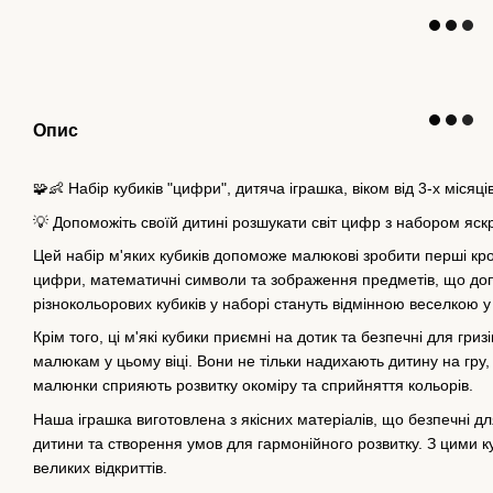
Опис
🧩👶 Набір кубиків "цифри", дитяча іграшка, віком від 3-х місяц
💡 Допоможіть своїй дитині розшукати світ цифр з набором яскр
Цей набір м'яких кубиків допоможе малюкові зробити перші кр
цифри, математичні символи та зображення предметів, що доп
різнокольорових кубиків у наборі стануть відмінною веселкою 
Крім того, ці м'які кубики приємні на дотик та безпечні для гри
малюкам у цьому віці. Вони не тільки надихають дитину на гру, 
малюнки сприяють розвитку окоміру та сприйняття кольорів.
Наша іграшка виготовлена з якісних матеріалів, що безпечні д
дитини та створення умов для гармонійного розвитку. З цими к
великих відкриттів.