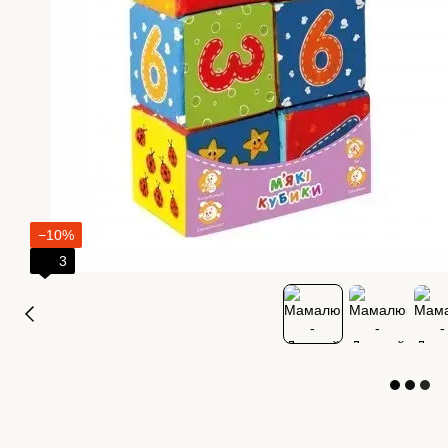
−10%
3