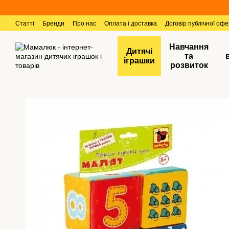
Перейти к основному контенту
Статті
Бренди
Про нас
Оплата і доставка
Договір публічної оф
Навчання
Дитячі
та
іграшки
розвиток