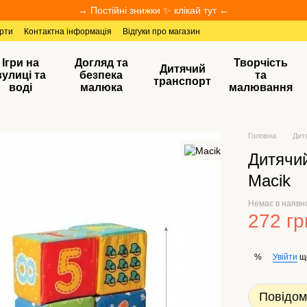
→ Постійні знижки ✨ клікай тут ←
ерти
Контактна інформація
Відгуки про магазин
Ігри на
Догляд та
Творчість
Дитячий
вулиці та
безпека
та
транспорт
воді
малюка
малювання
Головна
Дит
Дитячий
Macik
Немає в наявн
272 гр
Увійти
щ
%
Повідом