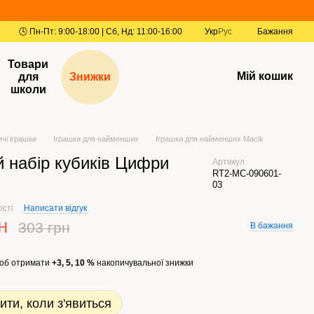
Укр
Рус
Бажання
Товари
Мій кошик
для
Знижки
школи
ячі іграшки
Іграшки для найменших
Іграшки для найменших Macik
 набір кубиків Цифри
Артикул
RT2-МС-090601-
03
ості
Написати відгук
н
303 грн
В бажання
об отримати
+3, 5, 10 %
накопичувальної знижки
ити, коли з'явиться