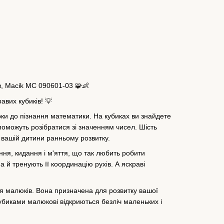
ів, Macik МС 090601-03 🧩👶
авих кубиків! 💡
оки до пізнання математики. На кубиках ви знайдете
оможуть розібратися зі значенням чисел. Шість
у вашій дитини ранньому розвитку.
зіння, кидання і м'яття, що так любить робити
а й тренують її координацію рухів. А яскраві
ля малюків. Вона призначена для розвитку вашої
убиками малюкові відкриються безліч маленьких і