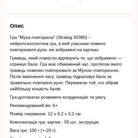
Опис
Гра "Муха-повторюха" (Strateg 30380) –
нейропсихологічна гра, в якій учасники повинні
повторювати рухи, які зображені на картках.
Гравець, який повністю відтворить те, що зображено —
отримує бали. Гра має обмежений час, протягом якого
гравець повинен повторювати за Мухою-повторюхою.
Після закінчення часу, гравець підраховує бали за
правильно повторені рухи. Перемагає той, хто зібрав
найбільшу кількість балів.
Гра допомагає розвивати координацію та увагу.
Рекомендований вік: 6+
Розмір пакування: 12 х 9,2 х 2,2 см.
Комплектація гри: картки - 55 шт., інструкція.
Вага гри: 100 г (+-20 г).